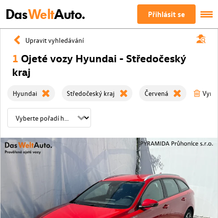
Das
Welt
Auto.
Přihlásit se
Upravit vyhledávání
1
Ojeté vozy Hyundai - Středočeský
kraj
Hyundai
Středočeský kraj
Červená
Vymaž