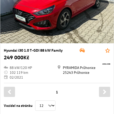
Hyundai i30 1.0 T-GDI 88 kW Family
249 000Kč
2334/208
88 kW/120 HP
PYRAMIDA Průhonice
102 119 km
25243 Průhonice
02/2021
1
Vozidel na stránku