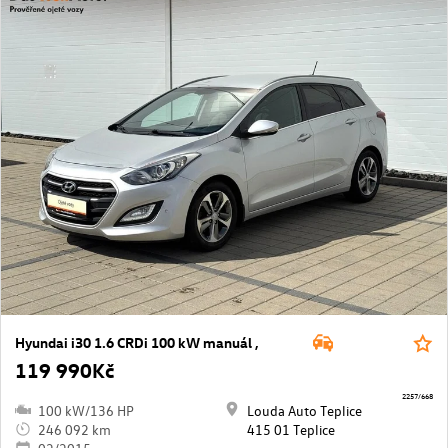
Hyundai i30 1.6 CRDi 100 kW manuál ,
119 990Kč
2257/668
100 kW/136 HP
Louda Auto Teplice
246 092 km
415 01 Teplice