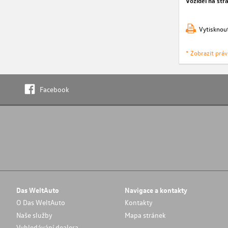
Vozidel na str
Vytisknou
* Zobrazit prá
Facebook
Das WeltAuto
Navigace a kontakty
O Das WeltAuto
Kontakty
Naše služby
Mapa stránek
Vyhledávání dealera