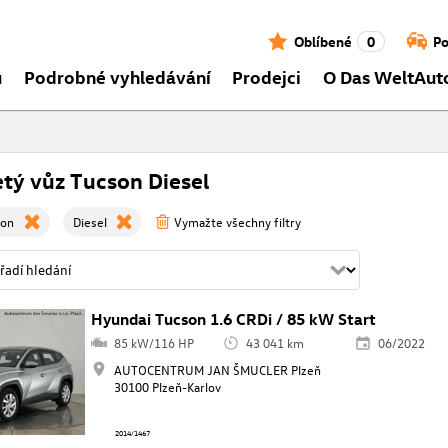
Oblíbené
0
Po
ů
Podrobné vyhledávání
Prodejci
O Das WeltAut
etý vůz Tucson Diesel
son
Diesel
Vymažte všechny filtry
Hyundai Tucson 1.6 CRDi / 85 kW Start
85 kW/116 HP
43 041 km
06/2022
AUTOCENTRUM JAN ŠMUCLER Plzeň
30100 Plzeň-Karlov
2014/1467