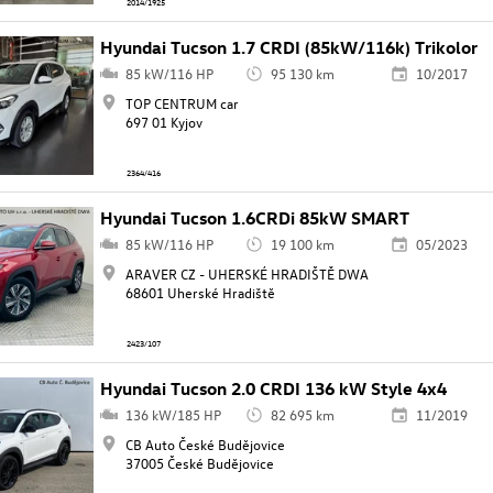
2014/1925
Hyundai Tucson 1.7 CRDI (85kW/116k) Trikolor
85 kW/116 HP
95 130 km
10/2017
TOP CENTRUM car
697 01 Kyjov
2364/416
Hyundai Tucson 1.6CRDi 85kW SMART
85 kW/116 HP
19 100 km
05/2023
ARAVER CZ - UHERSKÉ HRADIŠTĚ DWA
68601 Uherské Hradiště
2423/107
Hyundai Tucson 2.0 CRDI 136 kW Style 4x4
136 kW/185 HP
82 695 km
11/2019
CB Auto České Budějovice
37005 České Budějovice