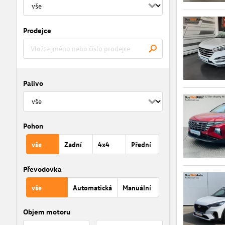
Prodejce
Palivo
Pohon
vše
Zadní
4x4
Přední
Převodovka
vše
Automatická
Manuální
Objem motoru