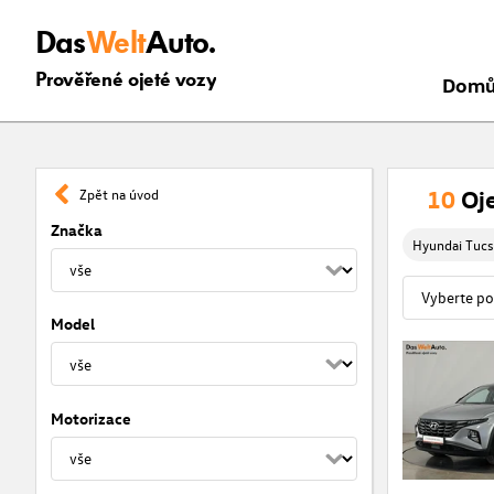
Das
Welt
Auto.
Prověřené ojeté vozy
Dom
10
Oj
Zpět na úvod
Značka
Hyundai Tuc
Model
Motorizace