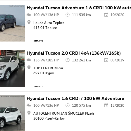
Hyundai Tucson Adventure 1.6 CRDi 100 kW aut
100 kW/136 HP
111 535 km
10/2020
Louda Auto Teplice
415 01 Teplice
2257/575
Hyundai Tucson 2.0 CRDI 4x4 (136kW/165k)
136 kW/185 HP
132 241 km
03/2019
TOP CENTRUM car
697 01 Kyjov
2364/417
Hyundai Tucson 1.6 CRDi / 100 kW Adventure
100 kW/136 HP
120 575 km
12/2020
AUTOCENTRUM JAN ŠMUCLER Plzeň
30100 Plzeň-Karlov