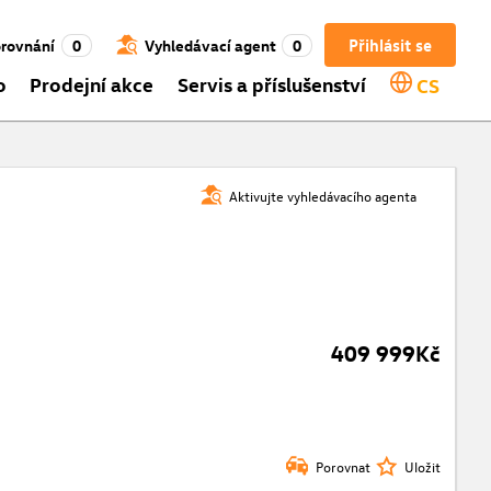
Přihlásit se
rovnání
0
Vyhledávací agent
0
o
Prodejní akce
Servis a příslušenství
CS
Aktivujte vyhledávacího agenta
409 999Kč
Porovnat
Uložit