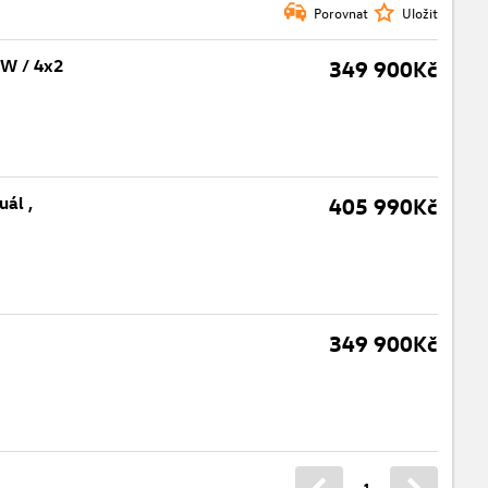
Porovnat
Uložit
kW / 4x2
349 900Kč
ál ,
405 990Kč
349 900Kč