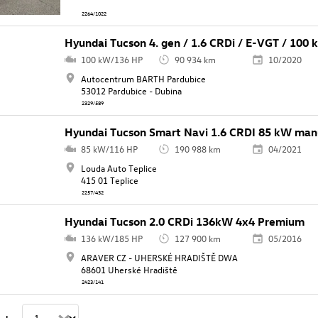
2264/1022
Hyundai Tucson 4. gen / 1.6 CRDi / E-VGT / 100 
100 kW/136 HP
90 934 km
10/2020
Autocentrum BARTH Pardubice
53012 Pardubice - Dubina
2329/589
Hyundai Tucson Smart Navi 1.6 CRDI 85 kW manu
85 kW/116 HP
190 988 km
04/2021
Louda Auto Teplice
415 01 Teplice
2257/432
Hyundai Tucson 2.0 CRDi 136kW 4x4 Premium
136 kW/185 HP
127 900 km
05/2016
ARAVER CZ - UHERSKÉ HRADIŠTĚ DWA
68601 Uherské Hradiště
2423/141