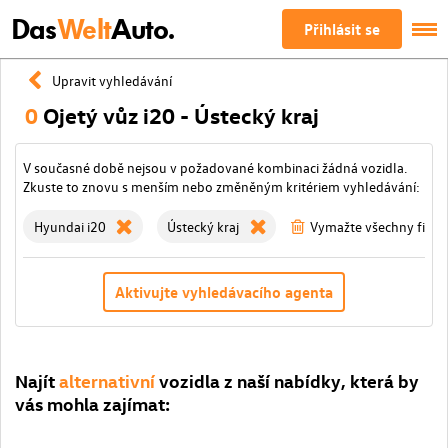
Das
Welt
Auto.
Přihlásit se
Upravit vyhledávání
0
Ojetý vůz i20 - Ústecký kraj
V současné době nejsou v požadované kombinaci žádná vozidla.
Zkuste to znovu s menším nebo změněným kritériem vyhledávání:
Hyundai i20
Ústecký kraj
Vymažte všechny filtry
Aktivujte vyhledávacího agenta
Najít
alternativní
vozidla z naší nabídky, která by
vás mohla zajímat: