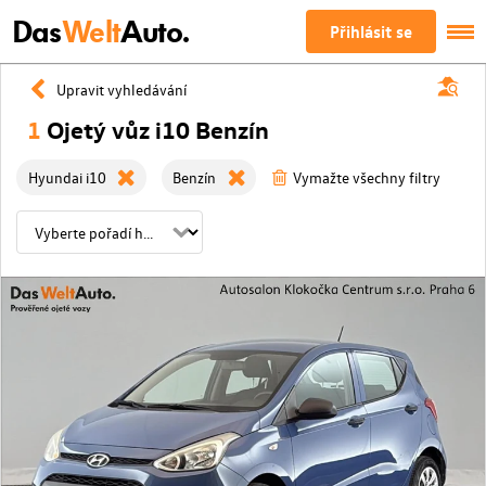
Das
Welt
Auto.
Přihlásit se
Upravit vyhledávání
1
Ojetý vůz i10 Benzín
Hyundai i10
Benzín
Vymažte všechny filtry