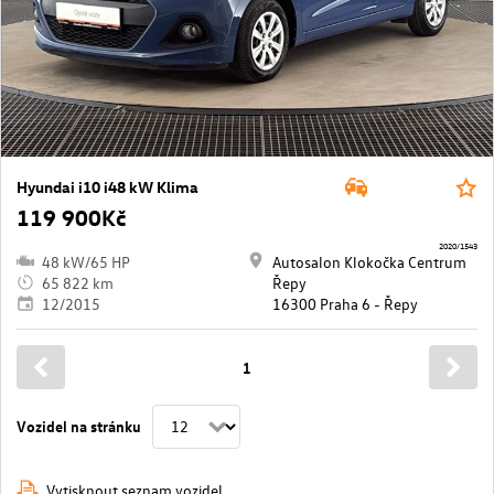
Hyundai i10 i48 kW Klima
119 900Kč
2020/1543
48 kW/65 HP
Autosalon Klokočka Centrum
65 822 km
Řepy
12/2015
16300 Praha 6 - Řepy
1
Vozidel na stránku
Vytisknout seznam vozidel