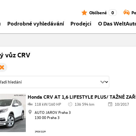
Oblíbené
0
Po
ů
Podrobné vyhledávání
Prodejci
O Das WeltAut
tý vůz CRV
Honda CRV AT 1,6 LIFESTYLE PLUS/ TAŽNÉ ZAŘ
118 kW/160 HP
136 594 km
10/2017
AUTO JAROV Praha 3
130 00 Praha 3
2923/2129