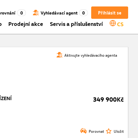
Přihlásit se
rovnání
0
Vyhledávací agent
0
o
Prodejní akce
Servis a příslušenství
CS
Aktivujte vyhledávacího agenta
ÍZENÍ
349 900Kč
Porovnat
Uložit