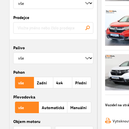
Prodejce
Palivo
Pohon
vše
Zadní
4x4
Přední
Převodovka
Vozidel na str
vše
Automatická
Manuální
Vytisknou
Objem motoru