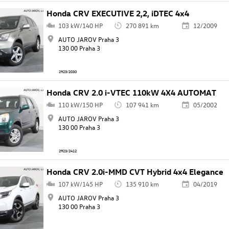
Honda CRV EXECUTIVE 2,2, iDTEC 4x4
103 kW/140 HP
270 891 km
12/2009
AUTO JAROV Praha 3
130 00 Praha 3
2923/2030
Honda CRV 2.0 i-VTEC 110kW 4X4 AUTOMAT
110 kW/150 HP
107 941 km
05/2002
AUTO JAROV Praha 3
130 00 Praha 3
2923/2412
Honda CRV 2.0i-MMD CVT Hybrid 4x4 Elegance
107 kW/145 HP
135 910 km
04/2019
AUTO JAROV Praha 3
130 00 Praha 3