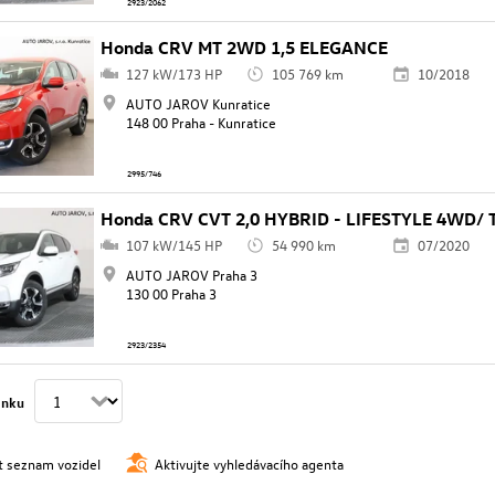
2923/2062
Honda CRV MT 2WD 1,5 ELEGANCE
127 kW/173 HP
105 769 km
10/2018
AUTO JAROV Kunratice
148 00 Praha - Kunratice
2995/746
Honda CRV CVT 2,0 HYBRID - LIFESTYLE 4WD/ T
107 kW/145 HP
54 990 km
07/2020
AUTO JAROV Praha 3
130 00 Praha 3
2923/2354
ánku
t seznam vozidel
Aktivujte vyhledávacího agenta