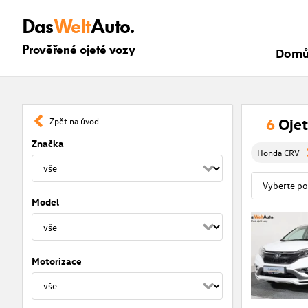
Das
Welt
Auto.
Prověřené ojeté vozy
Dom
6
Oje
Zpět na úvod
Značka
Honda CRV
Model
Motorizace