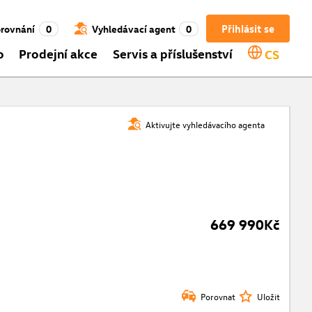
Přihlásit se
rovnání
0
Vyhledávací agent
0
o
Prodejní akce
Servis a příslušenství
CS
Aktivujte vyhledávacího agenta
669 990Kč
Porovnat
Uložit