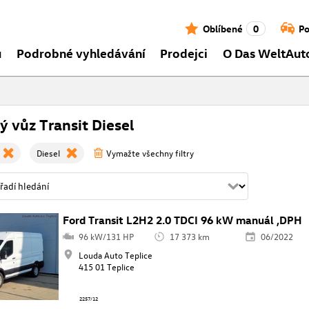
Oblíbené
0
Po
ů
Podrobné vyhledávání
Prodejci
O Das WeltAut
ý vůz Transit Diesel
Diesel
Vymažte všechny filtry
Ford Transit L2H2 2.0 TDCI 96 kW manuál ,DPH
96 kW/131 HP
17 373 km
06/2022
Louda Auto Teplice
415 01 Teplice
2257/12