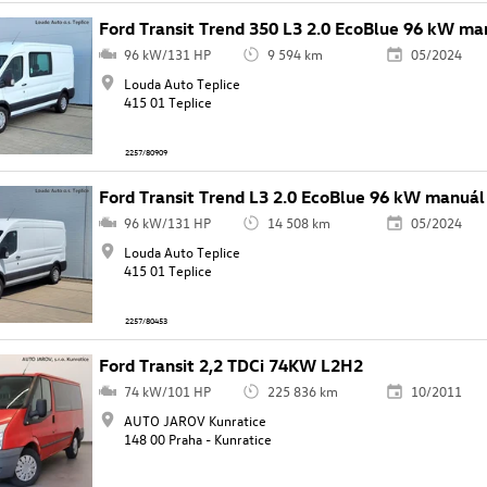
Ford Transit Trend 350 L3 2.0 EcoBlue 96 kW m
96 kW/131 HP
9 594 km
05/2024
Louda Auto Teplice
415 01 Teplice
2257/80909
Ford Transit Trend L3 2.0 EcoBlue 96 kW manuá
96 kW/131 HP
14 508 km
05/2024
Louda Auto Teplice
415 01 Teplice
2257/80453
Ford Transit 2,2 TDCi 74KW L2H2
74 kW/101 HP
225 836 km
10/2011
AUTO JAROV Kunratice
148 00 Praha - Kunratice