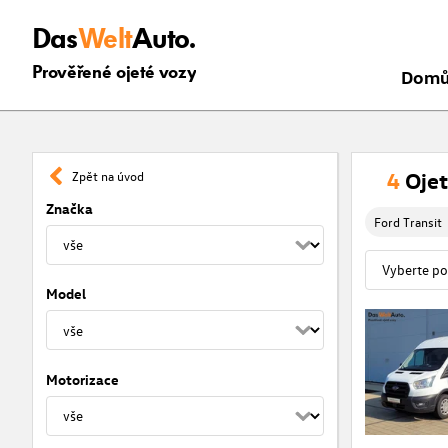
Das
Welt
Auto.
Prověřené ojeté vozy
Dom
4
Ojet
Zpět na úvod
Značka
Ford Transit
Model
Motorizace