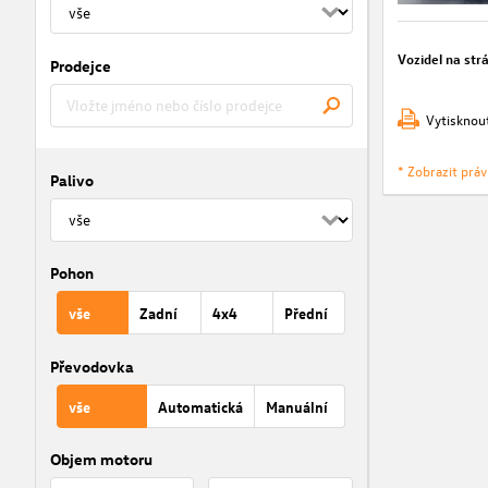
Vozidel na str
Prodejce
Vytisknou
* Zobrazit prá
Palivo
Pohon
vše
Zadní
4x4
Přední
Převodovka
vše
Automatická
Manuální
Objem motoru