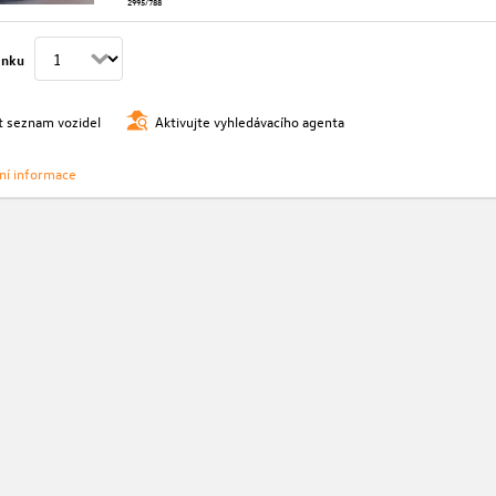
2995/788
ánku
t seznam vozidel
Aktivujte vyhledávacího agenta
vní informace