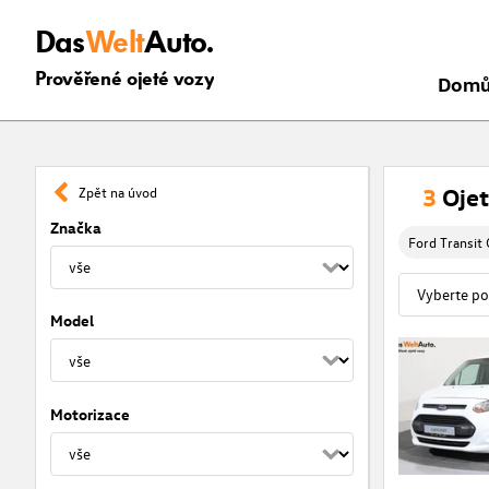
Das
Welt
Auto.
Prověřené ojeté vozy
Dom
3
Ojet
Zpět na úvod
Značka
Ford Transit
Model
Motorizace