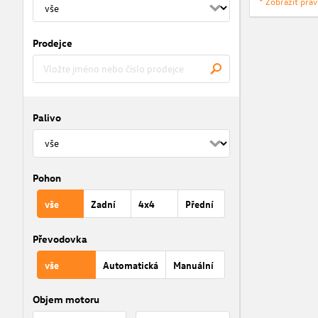
* Zobrazit prá
Prodejce
Palivo
Pohon
vše
Zadní
4x4
Přední
Převodovka
vše
Automatická
Manuální
Objem motoru