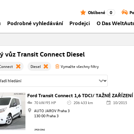
Oblíbené
0
Po
ů
Podrobné vyhledávání
Prodejci
O Das WeltAut
ý vůz Transit Connect Diesel
 Connect
Diesel
Vymažte všechny filtry
Ford Transit Connect 1,6 TDCI/ TAŽNÉ ZAŘÍZENÍ
70 kW/95 HP
206 433 km
10/2015
AUTO JAROV Praha 3
130 00 Praha 3
2923/2342