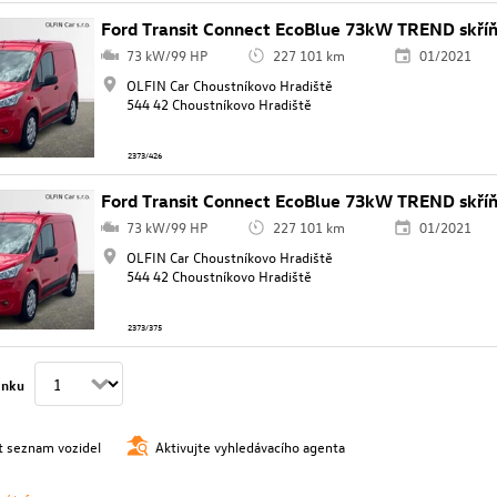
Ford Transit Connect EcoBlue 73kW TREND skří
73 kW/99 HP
227 101 km
01/2021
OLFIN Car Choustníkovo Hradiště
544 42 Choustníkovo Hradiště
2373/426
Ford Transit Connect EcoBlue 73kW TREND skří
73 kW/99 HP
227 101 km
01/2021
OLFIN Car Choustníkovo Hradiště
544 42 Choustníkovo Hradiště
2373/375
ánku
t seznam vozidel
Aktivujte vyhledávacího agenta