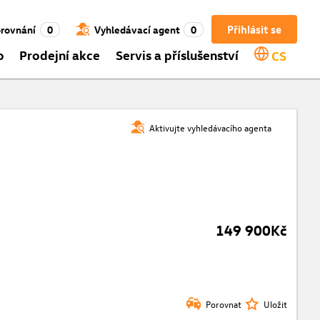
Přihlásit se
rovnání
0
Vyhledávací agent
0
o
Prodejní akce
Servis a příslušenství
CS
Aktivujte vyhledávacího agenta
149 900Kč
Porovnat
Uložit