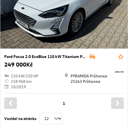
Ford Focus 2.0 EcoBlue 110 kW Titanium PowerShift
249 000Kč
2334/192
110 kW/150 HP
PYRAMIDA Průhonice
158 968 km
25243 Průhonice
10/2019
1
Vozidel na stránku