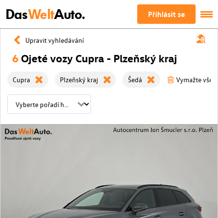
Das
Welt
Auto.
Přihlásit se
Upravit vyhledávání
6
Ojeté vozy Cupra - Plzeňský kraj
Cupra
Plzeňský kraj
Šedá
Vymažte všech