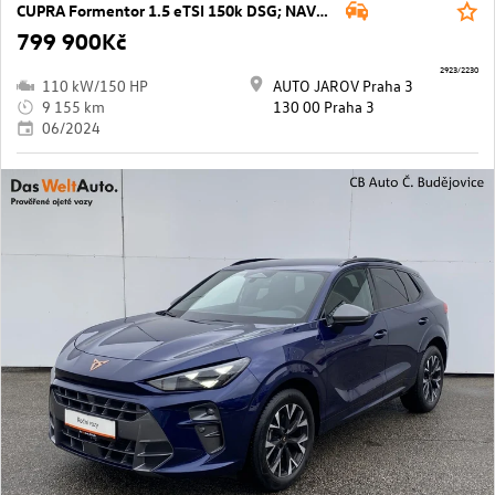
CUPRA Formentor 1.5 eTSI 150k DSG; NAVI, SOUND SYSTEM
799 900Kč
2923/2230
110 kW/150 HP
AUTO JAROV Praha 3
9 155 km
130 00 Praha 3
06/2024