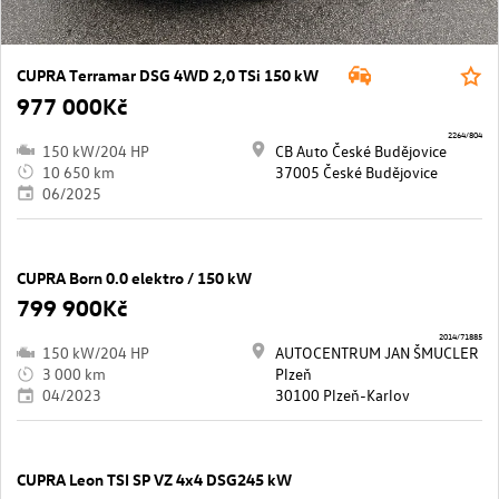
CUPRA Terramar DSG 4WD 2,0 TSi 150 kW
977 000Kč
2264/804
150 kW/204 HP
CB Auto České Budějovice
10 650 km
37005 České Budějovice
06/2025
CUPRA Born 0.0 elektro / 150 kW
799 900Kč
2014/71885
150 kW/204 HP
AUTOCENTRUM JAN ŠMUCLER
3 000 km
Plzeň
04/2023
30100 Plzeň-Karlov
CUPRA Leon TSI SP VZ 4x4 DSG245 kW