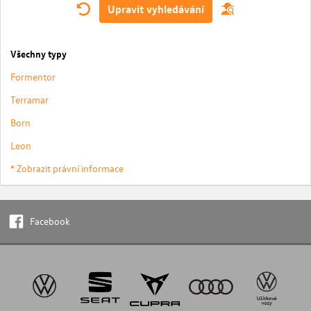
Upravit vyhledávání
Všechny typy
Formentor
Terramar
Born
Leon
* Zobrazit právní informace
Facebook