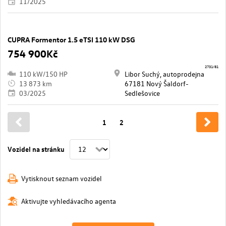
11/2025
CUPRA Formentor 1.5 eTSI 110 kW DSG
754 900Kč
2731/81
110 kW/150 HP
Libor Suchý, autoprodejna
13 873 km
67181 Nový Šaldorf-
03/2025
Sedlešovice
1
2
Vozidel na stránku
Vytisknout seznam vozidel
Aktivujte vyhledávacího agenta