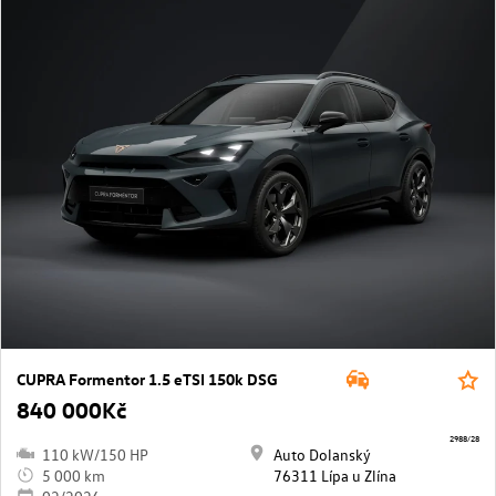
CUPRA Formentor 1.5 eTSI 150k DSG
840 000Kč
2988/28
110 kW/150 HP
Auto Dolanský
5 000 km
76311 Lípa u Zlína