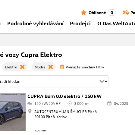
Oblíbené
0
Po
ů
Podrobné vyhledávání
Prodejci
O Das WeltAut
é vozy Cupra Elektro
Elektro
Modrá
Vymažte všechny filtry
CUPRA Born 0.0 elektro / 150 kW
150 kW/204 HP
3 000 km
04/2023
AUTOCENTRUM JAN ŠMUCLER Plzeň
30100 Plzeň-Karlov
2014/71885