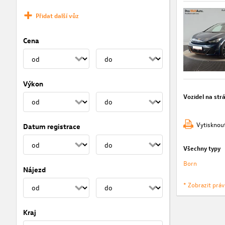
Přidat další vůz
Cena
Výkon
Vozidel na str
Vytisknou
Datum registrace
Všechny typy
Born
Nájezd
* Zobrazit prá
Kraj