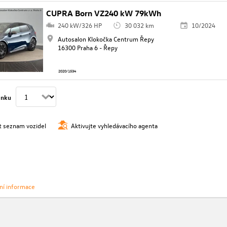
CUPRA Born VZ240 kW 79kWh
240 kW/326 HP
30 032 km
10/2024
Autosalon Klokočka Centrum Řepy
16300 Praha 6 - Řepy
2020/1534
ánku
t seznam vozidel
Aktivujte vyhledávacího agenta
vní informace