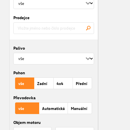
Prodejce
Palivo
Pohon
vše
Zadní
4x4
Přední
Převodovka
vše
Automatická
Manuální
Objem motoru