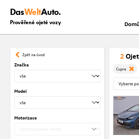
Das
Welt
Auto.
Prověřené ojeté vozy
Dom
2
Ojet
Zpět na úvod
Značka
Cupra
Model
Motorizace