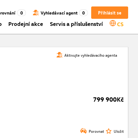
Přihlásit se
rovnání
0
Vyhledávací agent
0
o
Prodejní akce
Servis a příslušenství
CS
Aktivujte vyhledávacího agenta
799 900Kč
Porovnat
Uložit