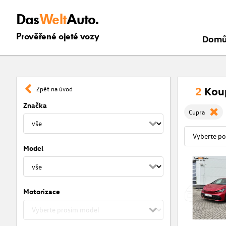
Das
Welt
Auto.
Prověřené ojeté vozy
Dom
2
Koup
Zpět na úvod
Značka
Cupra
Model
Motorizace