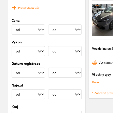
Přidat další vůz
Cena
Výkon
Vozidel na str
Vytisknou
Datum registrace
Všechny typy
Born
Nájezd
* Zobrazit prá
Kraj