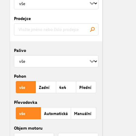
Prodejce
Palivo
Pohon
vše
Zadní
4x4
Přední
Převodovka
vše
Automatická
Manuální
Objem motoru