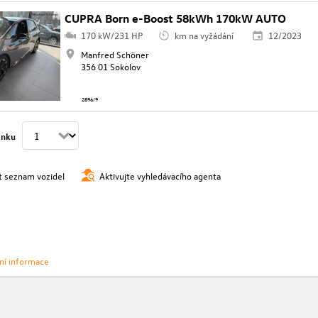
CUPRA Born e-Boost 58kWh 170kW AUTO
170 kW/231 HP
km na vyžádání
12/2023
Manfred Schöner
356 01 Sokolov
2896/9
ánku
t seznam vozidel
Aktivujte vyhledávacího agenta
vní informace