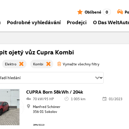
Oblíbené
0
Po
ů
Podrobné vyhledávání
Prodejci
O Das WeltAut
it ojetý vůz Cupra Kombi
Elektro
Kombi
Vymažte všechny filtry
CUPRA Born 58kWh / 204k
70 kW/95 HP
1 005 km
01/2023
Manfred Schöner
356 01 Sokolov
2896/52113