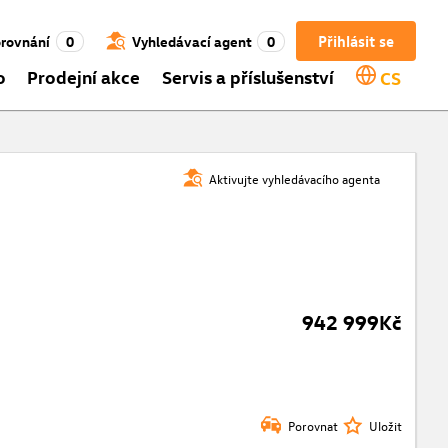
Přihlásit se
rovnání
0
Vyhledávací agent
0
o
Prodejní akce
Servis a příslušenství
CS
Aktivujte vyhledávacího agenta
942 999Kč
Porovnat
Uložit