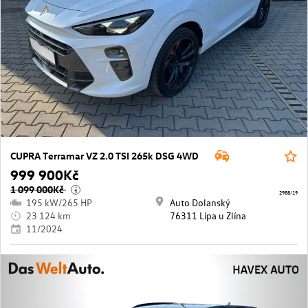
CUPRA Terramar VZ 2.0 TSI 265k DSG 4WD
999 900Kč
1 099 000Kč
i
2988/19
195 kW/265 HP
Auto Dolanský
23 124 km
76311 Lípa u Zlína
11/2024