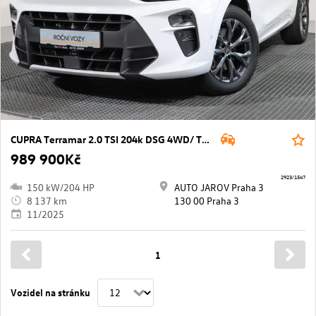
CUPRA Terramar 2.0 TSI 204k DSG 4WD/ TAŽNÉ Z.
989 900Kč
2923/1547
150 kW/204 HP
AUTO JAROV Praha 3
8 137 km
130 00 Praha 3
11/2025
1
Vozidel na stránku