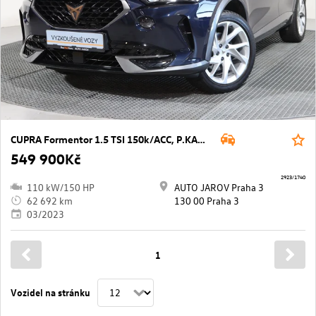
CUPRA Formentor 1.5 TSI 150k/ACC, P.KAMERA
549 900Kč
2923/1740
110 kW/150 HP
AUTO JAROV Praha 3
62 692 km
130 00 Praha 3
03/2023
1
Vozidel na stránku