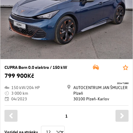
CUPRA Born 0.0 elektro / 150 kW
799 900Kč
2014/71885
150 kW/204 HP
AUTOCENTRUM JAN ŠMUCLER
3 000 km
Plzeň
04/2023
30100 Plzeň-Karlov
1
Vozidel na stránku