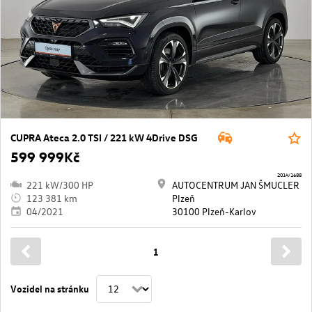
CUPRA Ateca 2.0 TSI / 221 kW 4Drive DSG
599 999Kč
2014/1688
221 kW/300 HP
AUTOCENTRUM JAN ŠMUCLER
123 381 km
Plzeň
04/2021
30100 Plzeň-Karlov
1
Vozidel na stránku