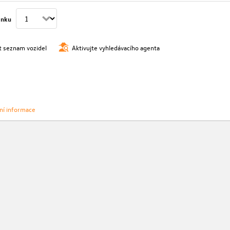
ánku
t seznam vozidel
Aktivujte vyhledávacího agenta
vní informace