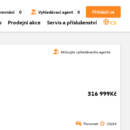
Přihlásit se
rovnání
0
Vyhledávací agent
0
o
Prodejní akce
Servis a příslušenství
CS
Aktivujte vyhledávacího agenta
316 999Kč
Porovnat
Uložit