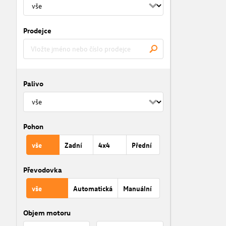
Prodejce
Palivo
Pohon
vše
Zadní
4x4
Přední
Převodovka
vše
Automatická
Manuální
Objem motoru