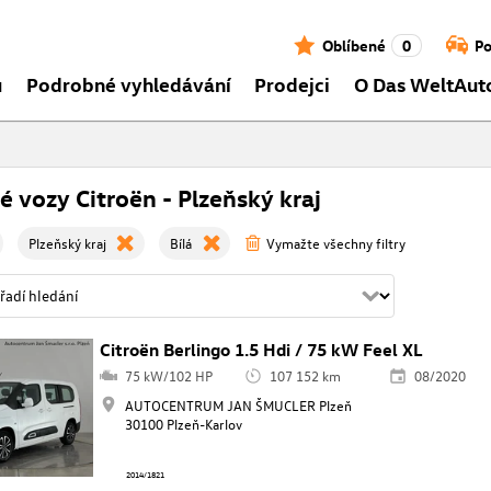
Oblíbené
0
Po
ů
Podrobné vyhledávání
Prodejci
O Das WeltAut
é vozy Citroën - Plzeňský kraj
Plzeňský kraj
Bílá
Vymažte všechny filtry
Citroën Berlingo 1.5 Hdi / 75 kW Feel XL
75 kW/102 HP
107 152 km
08/2020
AUTOCENTRUM JAN ŠMUCLER Plzeň
30100 Plzeň-Karlov
2014/1821