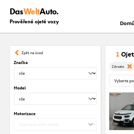
Das
Welt
Auto.
Prověřené ojeté vozy
Dom
1
Ojet
Zpět na úvod
Značka
Citroën
Model
Motorizace