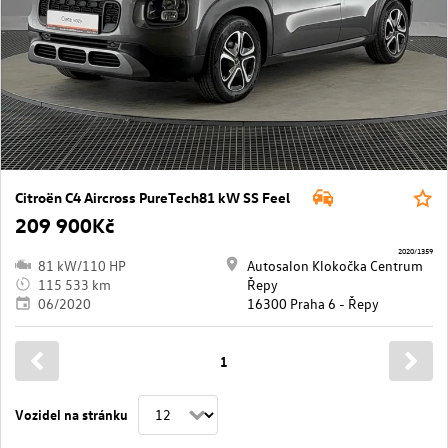
Citroën C4 Aircross PureTech81 kW SS Feel
209 900Kč
2020/1359
81 kW/110 HP
Autosalon Klokočka Centrum
115 533 km
Řepy
06/2020
16300 Praha 6 - Řepy
1
Vozidel na stránku