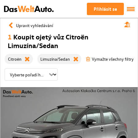
Das
Welt
Auto.
Přihlásit se
Upravit vyhledávání
1
Koupit ojetý vůz Citroën
Limuzína/Sedan
Citroën
Limuzína/Sedan
Vymažte všechny filtry