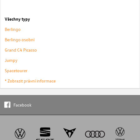
Všechny typy
Berlingo
Berlingo osobní
Grand C4 Picasso
Jumpy
Spacetourer
* Zobrazit právní informace
Facebook