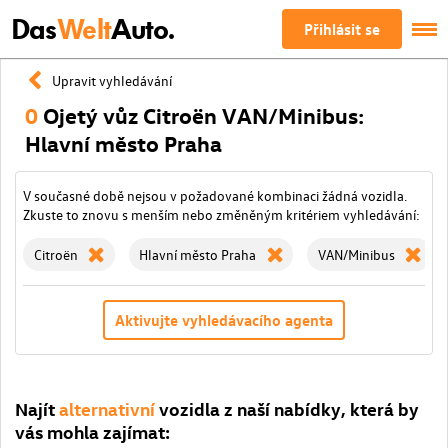
Das
Welt
Auto.
Přihlásit se
Upravit vyhledávání
0
Ojetý vůz Citroën VAN/Minibus:
Hlavní město Praha
V současné době nejsou v požadované kombinaci žádná vozidla.
Zkuste to znovu s menším nebo změněným kritériem vyhledávání:
Citroën
Hlavní město Praha
VAN/Minibus
Aktivujte vyhledávacího agenta
Najít
alternativní
vozidla z naší nabídky, která by
vás mohla zajímat: