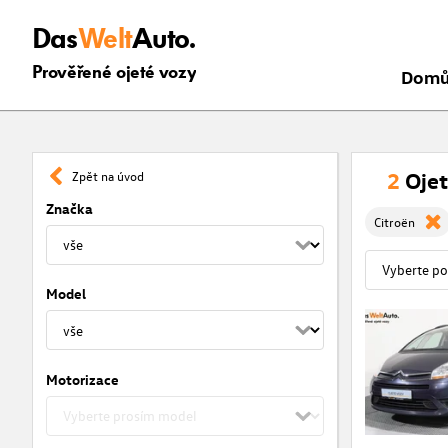
Das
Welt
Auto.
Prověřené ojeté vozy
Dom
2
Ojet
Zpět na úvod
Značka
Citroën
Model
Motorizace