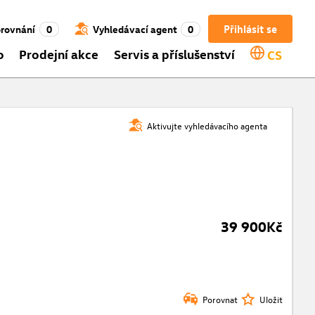
Přihlásit se
rovnání
0
Vyhledávací agent
0
o
Prodejní akce
Servis a příslušenství
CS
Aktivujte vyhledávacího agenta
39 900Kč
Porovnat
Uložit