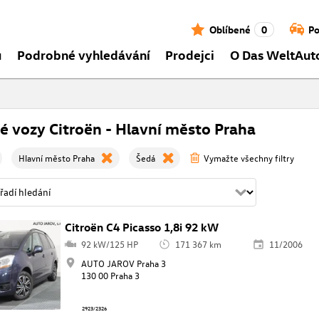
Oblíbené
0
Po
ů
Podrobné vyhledávání
Prodejci
O Das WeltAut
é vozy Citroën - Hlavní město Praha
Hlavní město Praha
Šedá
Vymažte všechny filtry
Citroën C4 Picasso 1,8i 92 kW
92 kW/125 HP
171 367 km
11/2006
AUTO JAROV Praha 3
130 00 Praha 3
2923/2326