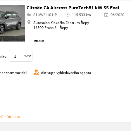
Citroën C4 Aircross PureTech81 kW SS Feel
81 kW/110 HP
115 533 km
06/2020
Autosalon Klokočka Centrum Řepy
16300 Praha 6 - Řepy
2020/1359
ánku
t seznam vozidel
Aktivujte vyhledávacího agenta
vní informace