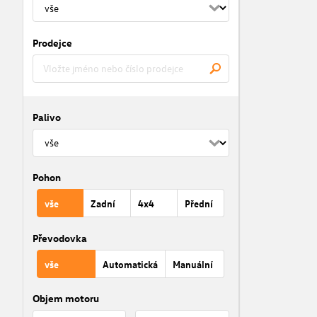
Prodejce
Palivo
Pohon
vše
Zadní
4x4
Přední
Převodovka
vše
Automatická
Manuální
Objem motoru