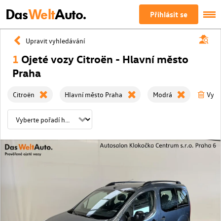
Das
Welt
Auto.
Přihlásit se
Upravit vyhledávání
1
Ojeté vozy Citroën - Hlavní město
Praha
Citroën
Hlavní město Praha
Modrá
Vyma