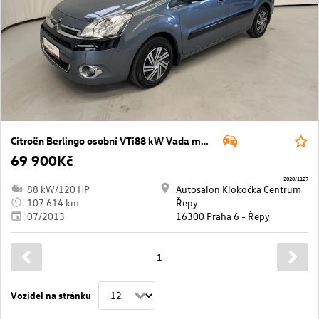
Citroën Berlingo osobní VTi88 kW Vada motoru !
69 900Kč
2020/1127
88 kW/120 HP
Autosalon Klokočka Centrum
107 614 km
Řepy
07/2013
16300 Praha 6 - Řepy
1
Vozidel na stránku