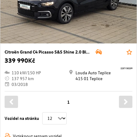
Citroën Grand C4 Picasso S&S Shine 2.0 BlueHDI 110 kW manuál ,
339 990Kč
2257/30239
110 kW/150 HP
Louda Auto Teplice
137 957 km
415 01 Teplice
03/2018
1
Vozidel na stránku
Vytisknout seznam vozidel