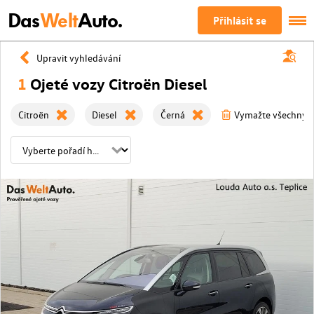
Das
Welt
Auto.
Přihlásit se
Upravit vyhledávání
1
Ojeté vozy Citroën Diesel
Citroën
Diesel
Černá
Vymažte všechny fi