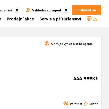
Přihlásit se
rovnání
0
Vyhledávací agent
0
o
Prodejní akce
Servis a příslušenství
CS
Aktivujte vyhledávacího agenta
444 999Kč
Porovnat
Uložit