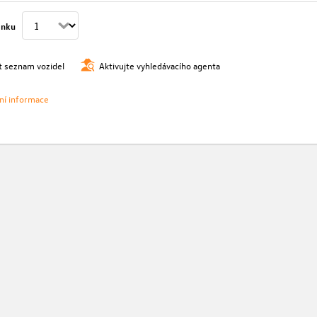
ánku
t seznam vozidel
Aktivujte vyhledávacího agenta
vní informace