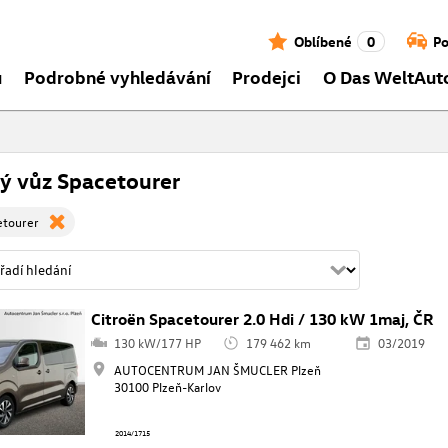
Oblíbené
0
Po
ů
Podrobné vyhledávání
Prodejci
O Das WeltAut
ý vůz Spacetourer
etourer
Citroën Spacetourer 2.0 Hdi / 130 kW 1maj, ČR
130 kW/177 HP
179 462 km
03/2019
AUTOCENTRUM JAN ŠMUCLER Plzeň
30100 Plzeň-Karlov
2014/1715