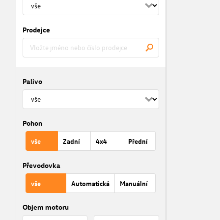
Prodejce
Palivo
Pohon
vše
Zadní
4x4
Přední
Převodovka
vše
Automatická
Manuální
Objem motoru