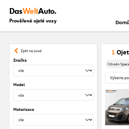
Das
Welt
Auto.
Prověřené ojeté vozy
Dom
1
Ojet
Zpět na úvod
Značka
Citroën Spac
Model
Motorizace