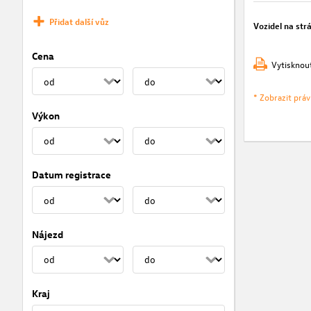
Přidat další vůz
Vozidel na str
Cena
Vytisknou
* Zobrazit prá
Výkon
Datum registrace
Nájezd
Kraj