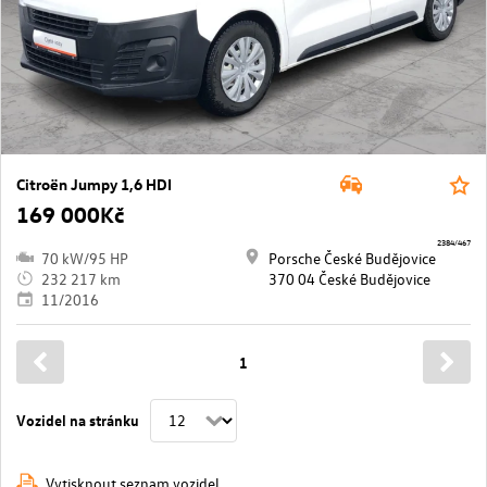
Citroën Jumpy 1,6 HDI
169 000Kč
2384/467
70 kW/95 HP
Porsche České Budějovice
232 217 km
370 04 České Budějovice
11/2016
1
Vozidel na stránku
Vytisknout seznam vozidel