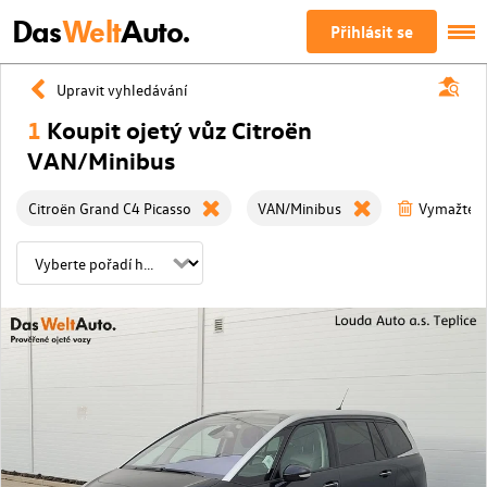
Das
Welt
Auto.
Přihlásit se
Upravit vyhledávání
1
Koupit ojetý vůz Citroën
VAN/Minibus
Citroën Grand C4 Picasso
VAN/Minibus
Vymažte vš