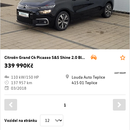
Citroën Grand C4 Picasso S&S Shine 2.0 BlueHDI 110 kW manuál ,
339 990Kč
2257/30239
110 kW/150 HP
Louda Auto Teplice
137 957 km
415 01 Teplice
03/2018
1
Vozidel na stránku