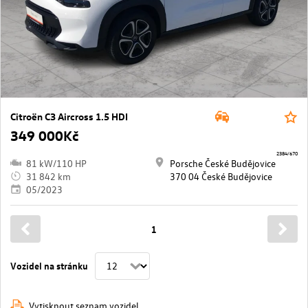
Citroën C3 Aircross 1.5 HDI
349 000Kč
2384/670
81 kW/110 HP
Porsche České Budějovice
31 842 km
370 04 České Budějovice
05/2023
1
Vozidel na stránku
Vytisknout seznam vozidel