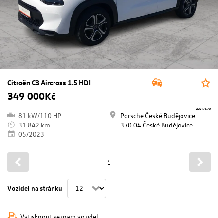
Citroën C3 Aircross 1.5 HDI
349 000Kč
2384/670
81 kW/110 HP
Porsche České Budějovice
31 842 km
370 04 České Budějovice
05/2023
1
Vozidel na stránku
Vytisknout seznam vozidel