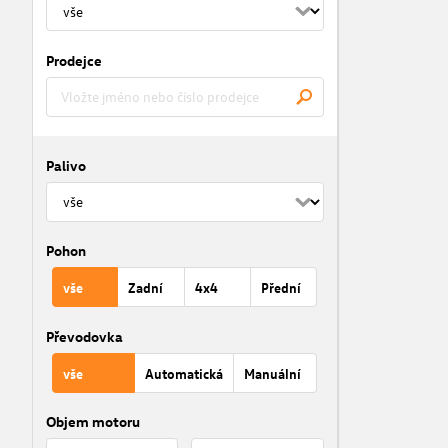
Prodejce
Palivo
Pohon
vše
Zadní
4x4
Přední
Převodovka
vše
Automatická
Manuální
Objem motoru