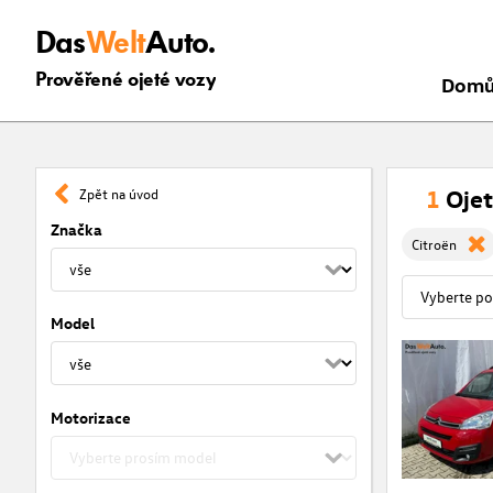
Das
Welt
Auto.
Prověřené ojeté vozy
Dom
1
Ojet
Zpět na úvod
Značka
Citroën
Model
Motorizace