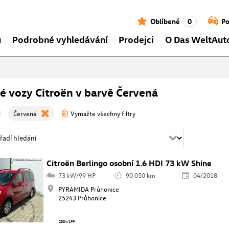
Oblíbené
0
Po
ů
Podrobné vyhledávání
Prodejci
O Das WeltAut
é vozy Citroën v barvě Červená
Červená
Vymažte všechny filtry
Citroën Berlingo osobní 1.6 HDI 73 kW Shine
73 kW/99 HP
90 050 km
04/2018
PYRAMIDA Průhonice
25243 Průhonice
2334/199