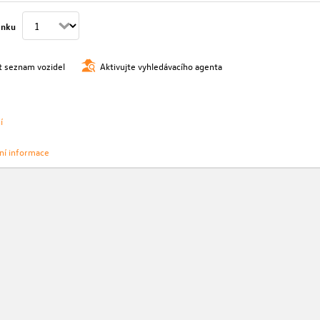
ánku
t seznam vozidel
Aktivujte vyhledávacího agenta
í
vní informace