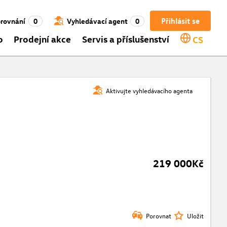
Přihlásit se
rovnání
0
Vyhledávací agent
0
o
Prodejní akce
Servis a příslušenství
CS
Aktivujte vyhledávacího agenta
219 000Kč
Porovnat
Uložit