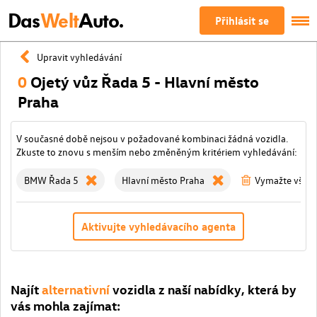
Das
Welt
Auto.
Přihlásit se
Upravit vyhledávání
0
Ojetý vůz Řada 5 - Hlavní město
Praha
V současné době nejsou v požadované kombinaci žádná vozidla.
Zkuste to znovu s menším nebo změněným kritériem vyhledávání:
BMW Řada 5
Hlavní město Praha
Vymažte všechn
Aktivujte vyhledávacího agenta
Najít
alternativní
vozidla z naší nabídky, která by
vás mohla zajímat: