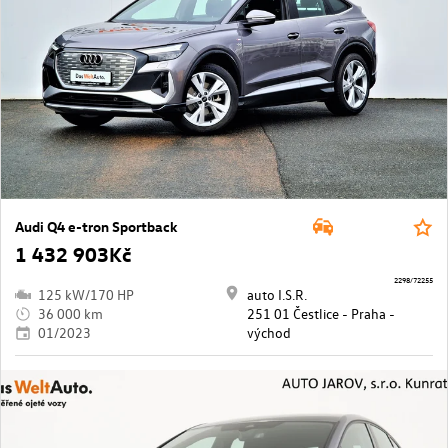
Audi Q4 e-tron Sportback
1 432 903Kč
2298/72255
125 kW/170 HP
auto I.S.R.
36 000 km
251 01 Čestlice - Praha -
01/2023
východ