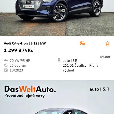
Audi Q4 e-tron 35 125 kW
1 299 374Kč
2298/10105
70 kW/95 HP
auto I.S.R.
25 000 km
251 01 Čestlice - Praha -
10/2023
východ