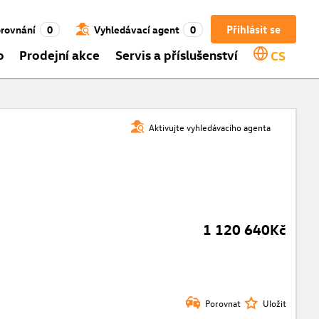
Přihlásit se
rovnání
0
Vyhledávací agent
0
o
Prodejní akce
Servis a příslušenství
CS
Aktivujte vyhledávacího agenta
1 120 640Kč
Porovnat
Uložit