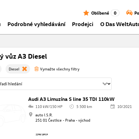
Oblíbené
0
Po
ů
Podrobné vyhledávání
Prodejci
O Das WeltAut
ý vůz A3 Diesel
Diesel
Vymažte všechny filtry
Audi A3 Limuzína S line 35 TDI 110kW
110 kW/150 HP
5 500 km
10/2021
auto I.S.R.
251 01 Čestlice - Praha - východ
2298/18919