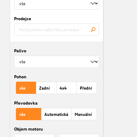
Prodejce
Palivo
Pohon
vše
Zadní
4x4
Přední
Převodovka
vše
Automatická
Manuální
Objem motoru