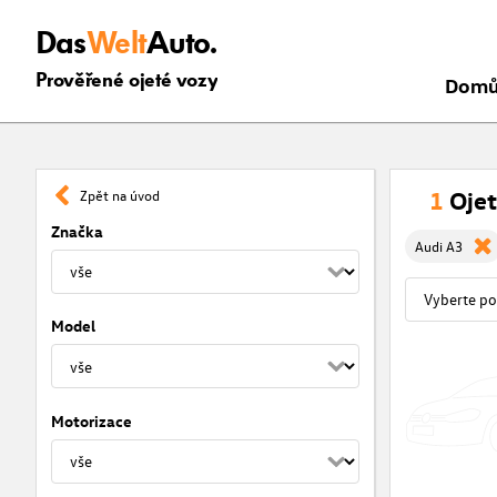
Das
Welt
Auto.
Prověřené ojeté vozy
Dom
1
Ojet
Zpět na úvod
Značka
Audi A3
Model
Motorizace