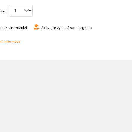
ánku
t seznam vozidel
Aktivujte vyhledávacího agenta
vní informace