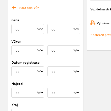
Přidat další vůz
Vozidel na str
Cena
Vytisknou
* Zobrazit prá
Výkon
Datum registrace
Nájezd
Kraj