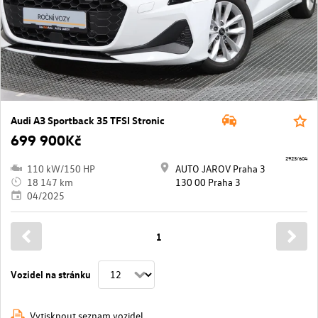
Audi A3 Sportback 35 TFSI Stronic
699 900Kč
2923/604
110 kW/150 HP
AUTO JAROV Praha 3
18 147 km
130 00 Praha 3
04/2025
1
Vozidel na stránku
Vytisknout seznam vozidel