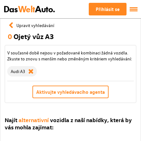
Das
Welt
Auto.
Přihlásit se
Upravit vyhledávání
0
Ojetý vůz A3
V současné době nejsou v požadované kombinaci žádná vozidla.
Zkuste to znovu s menším nebo změněným kritériem vyhledávání:
Audi A3
Aktivujte vyhledávacího agenta
Najít
alternativní
vozidla z naší nabídky, která by
vás mohla zajímat: