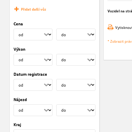
Přidat další vůz
Vozidel na str
Cena
Vytisknou
* Zobrazit prá
Výkon
Datum registrace
Nájezd
Kraj