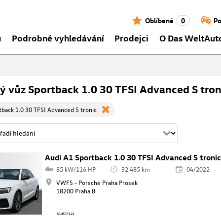
Oblíbené
0
Po
ů
Podrobné vyhledávání
Prodejci
O Das WeltAut
ý vůz Sportback 1.0 30 TFSI Advanced S tron
tback 1.0 30 TFSI Advanced S tronic
Audi A1 Sportback 1.0 30 TFSI Advanced S troni
85 kW/116 HP
32 485 km
04/2022
VWFS - Porsche Praha Prosek
18200 Praha 8
51057/313