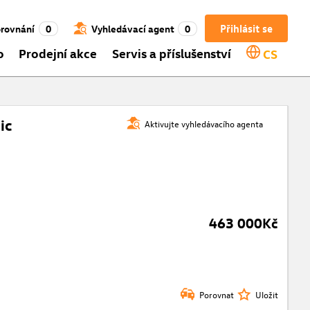
Přihlásit se
rovnání
0
Vyhledávací agent
0
o
Prodejní akce
Servis a příslušenství
CS
ic
Aktivujte vyhledávacího agenta
c
463 000Kč
Porovnat
Uložit