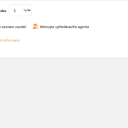
ánku
t seznam vozidel
Aktivujte vyhledávacího agenta
vní informace