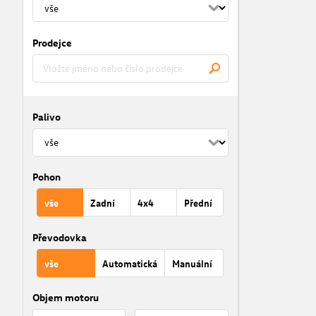
Prodejce
Palivo
Pohon
vše
Zadní
4x4
Přední
Převodovka
vše
Automatická
Manuální
Objem motoru