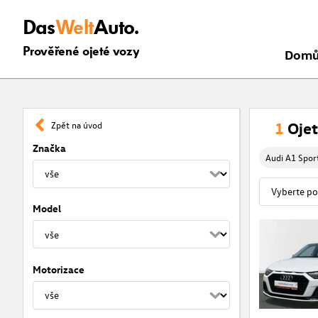
Das
Welt
Auto.
Prověřené ojeté vozy
Dom
1
Ojet
Zpět na úvod
Značka
Audi A1 Spor
Model
Motorizace