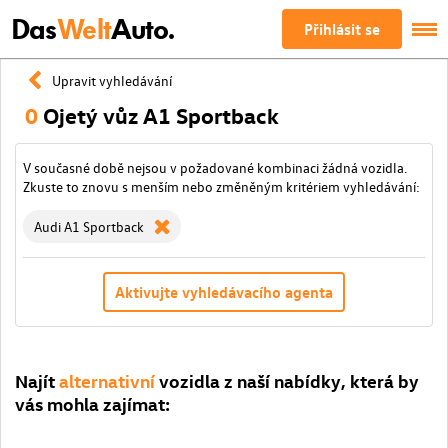
Das
Welt
Auto.
Přihlásit se
Upravit vyhledávání
0
Ojetý vůz A1 Sportback
V současné době nejsou v požadované kombinaci žádná vozidla.
Zkuste to znovu s menším nebo změněným kritériem vyhledávání:
Audi A1 Sportback
Aktivujte vyhledávacího agenta
Najít
alternativní
vozidla z naší nabídky, která by
vás mohla zajímat: