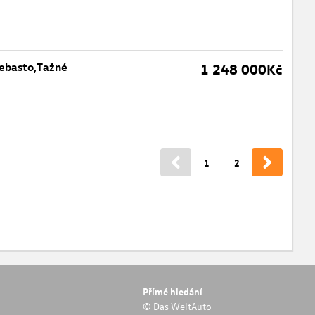
ebasto,Tažné
1 248 000Kč
1
2
Přímé hledání
© Das WeltAuto