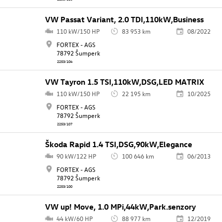
VW Passat Variant, 2.0 TDI,110kW,Business
110 kW/150 HP
83 953 km
08/2022
FORTEX - AGS
78792 Šumperk
2253/104
VW Tayron 1.5 TSI,110kW,DSG,LED MATRIX
110 kW/150 HP
22 195 km
10/2025
FORTEX - AGS
78792 Šumperk
2253/107
Škoda Rapid 1.4 TSI,DSG,90kW,Elegance
90 kW/122 HP
100 646 km
06/2013
FORTEX - AGS
78792 Šumperk
2253/100
VW up! Move, 1.0 MPi,44kW,Park.senzory
44 kW/60 HP
88 977 km
12/2019