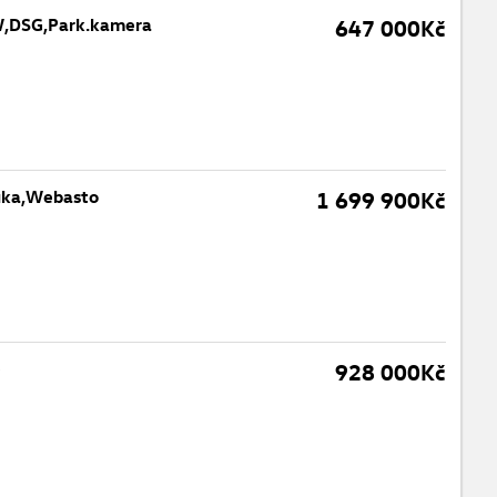
W,DSG,Park.kamera
647 000Kč
uka,Webasto
1 699 900Kč
é
928 000Kč