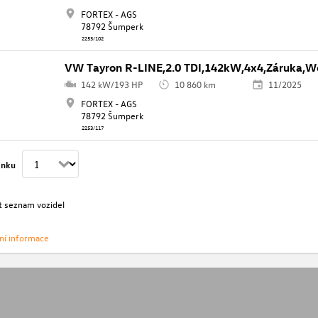
FORTEX - AGS
78792 Šumperk
2253/102
VW Tayron R-LINE,2.0 TDI,142kW,4x4,Záruka,W
142 kW/193 HP
10 860 km
11/2025
FORTEX - AGS
78792 Šumperk
2253/117
ánku
t seznam vozidel
vní informace