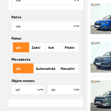
Palivo
Pohon
vše
Zadní
4x4
Přední
Převodovka
vše
Automatická
Manuální
Objem motoru