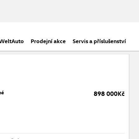
 WeltAuto
Prodejní akce
Servis a příslušenství
né
898 000Kč