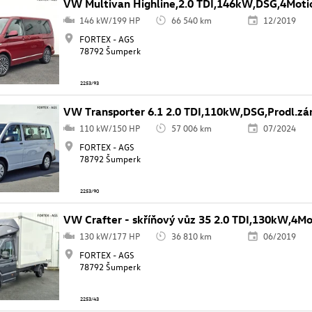
VW Multivan Highline,2.0 TDI,146kW,DSG,4Moti
146 kW/199 HP
66 540 km
12/2019
FORTEX - AGS
78792 Šumperk
2253/93
VW Transporter 6.1 2.0 TDI,110kW,DSG,Prodl.zá
110 kW/150 HP
57 006 km
07/2024
FORTEX - AGS
78792 Šumperk
2253/90
VW Crafter - skříňový vůz 35 2.0 TDI,130kW,4M
130 kW/177 HP
36 810 km
06/2019
FORTEX - AGS
78792 Šumperk
2253/43