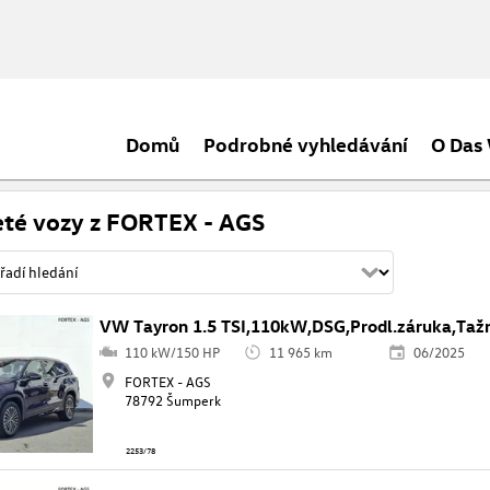
Domů
Podrobné vyhledávání
O Das
eté vozy z FORTEX - AGS
VW Tayron 1.5 TSI,110kW,DSG,Prodl.záruka,Taž
110 kW/150 HP
11 965 km
06/2025
FORTEX - AGS
78792 Šumperk
2253/78