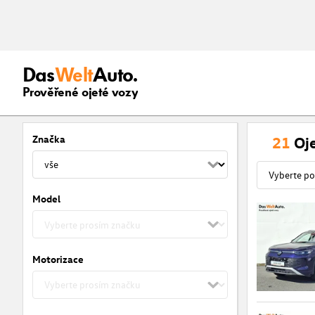
Das
Welt
Auto.
Prověřené ojeté vozy
Značka
21
Oj
Model
Motorizace