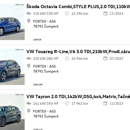
Škoda Octavia Combi,STYLE PLUS,2.0 TDI,110k
110 kW/150 HP
22 294 km
11/2023
FORTEX - AGS
78792 Šumperk
2253/25
VW Touareg R-Line,V6 3.0 TDI,210kW,Prodl.zár
210 kW/286 HP
24 946 km
07/2025
FORTEX - AGS
78792 Šumperk
2253/109
VW Tayron 2.0 TDI,142kW,DSG,4x4,Matrix,Tažn
142 kW/193 HP
17 942 km
11/2025
FORTEX - AGS
78792 Šumperk
2253/110