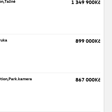
on,Tažné
1 349 900Kč
ruka
899 000Kč
otion,Park.kamera
867 000Kč