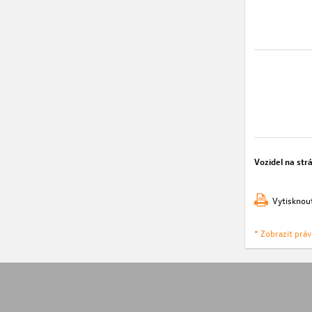
Vozidel na str
Vytisknou
* Zobrazit prá