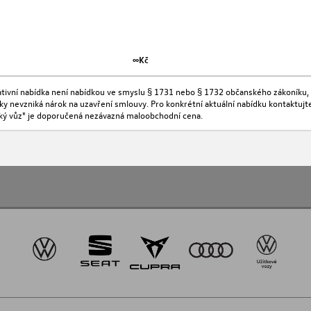
∞Kč
kativní nabídka není nabídkou ve smyslu § 1731 nebo § 1732 občanského zákoníku, 
ídky nevzniká nárok na uzavření smlouvy. Pro konkrétní aktuální nabídku kontaktu
ký vůz" je doporučená nezávazná maloobchodní cena.