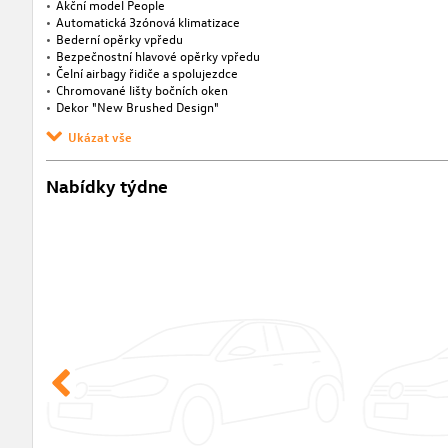
Akční model People
Automatická 3zónová klimatizace
Bederní opěrky vpředu
Bezpečnostní hlavové opěrky vpředu
Čelní airbagy řidiče a spolujezdce
Chromované lišty bočních oken
Dekor "New Brushed Design"
Ukázat vše
Nabídky týdne