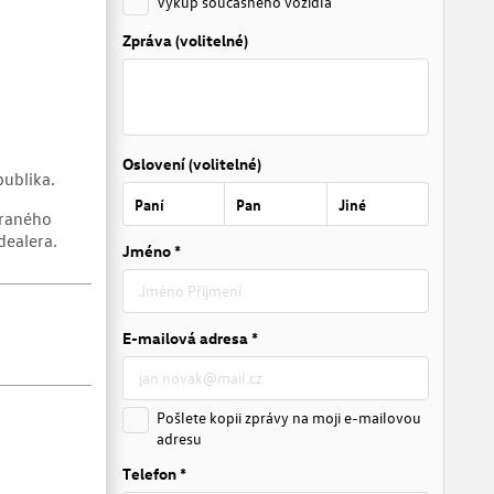
Výkup současného vozidla
Zpráva (volitelné)
Oslovení (volitelné)
ublika.
Paní
Pan
Jiné
braného
dealera.
Jméno *
E-mailová adresa *
Pošlete kopii zprávy na moji e-mailovou
adresu
Telefon *