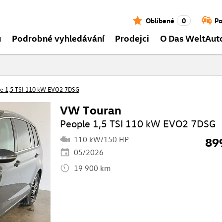
Oblíbené
0
Po
ů
Podrobné vyhledávání
Prodejci
O Das WeltAut
e 1,5 TSI 110 kW EVO2 7DSG
VW Touran
People 1,5 TSI 110 kW EVO2 7DSG
110 kW/150 HP
89
05/2026
19 900 km