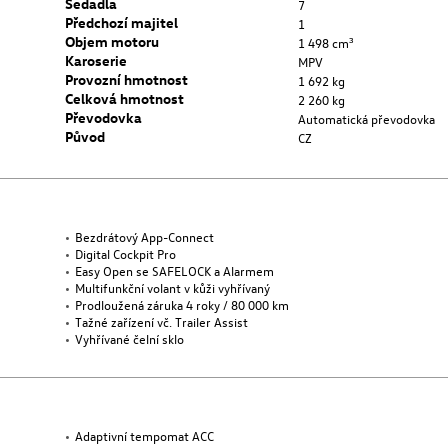
Sedadla
7
Předchozí majitel
1
Objem motoru
1 498 cm³
Karoserie
MPV
Provozní hmotnost
1 692 kg
Celková hmotnost
2 260 kg
Převodovka
Automatická převodovka
Původ
CZ
Bezdrátový App-Connect
Digital Cockpit Pro
Easy Open se SAFELOCK a Alarmem
Multifunkční volant v kůži vyhřívaný
Prodloužená záruka 4 roky / 80 000 km
Tažné zařízení vč. Trailer Assist
Vyhřívané čelní sklo
Adaptivní tempomat ACC