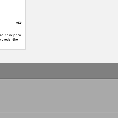
∞Kč
∞Kč
ani se nejedná
jte uvedeného