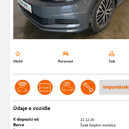
Uložit
Porovnat
Tisk
Údaje o vozidle
K dispozici od
21.12.26
Barva
Šedá Dolphin metalíza