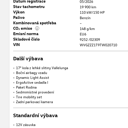
Datum registrace
05/2026
Stav tachometru
19 900 km
Výkon
110 kW/150 HP
Palivo
Benzín
Kombinovaná spotřeba
–
CO₂ emise
i
148 g/km
Emisní norma
EU6
Skladové číslo
9252 /02309
VIN
WVGZZZ1T9TW020710
Další výbava
17" kola z lehké slitiny Vallelunga
Boční airbagy vzadu
Dynamic Light Assist
ErgoActive sedadla I
Paket Rodina
Sedmimístné provedení
Tire mobility set
Zadní parkovací kamera
Standardní výbava
12V zásuvka