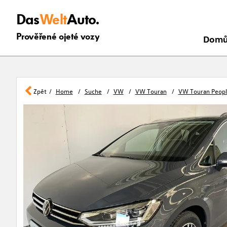
Das
Welt
Auto.
Prověřené ojeté vozy
Dom
Zpět
Home
Suche
VW
VW Touran
VW Touran Peopl