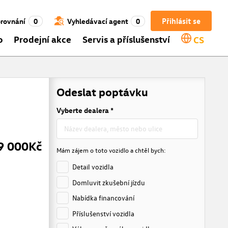
Přihlásit se
rovnání
0
Vyhledávací agent
0
o
Prodejní akce
Servis a příslušenství
CS
Odeslat poptávku
Vyberte dealera *
9 000Kč
Mám zájem o toto vozidlo a chtěl bych:
Detail vozidla
Domluvit zkušební jízdu
Nabídka financování
Příslušenství vozidla