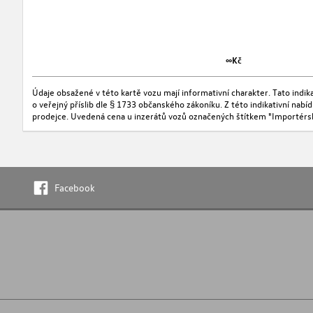
∞Kč
Údaje obsažené v této kartě vozu mají informativní charakter. Tato indi
o veřejný příslib dle § 1733 občanského zákoníku. Z této indikativní nab
prodejce. Uvedená cena u inzerátů vozů označených štítkem "Importérs
Facebook