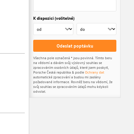
K dispozici (volitelné)
Odeslat poptávku
Všechna pole označená * jsou povinná. Tímto beru
na vědomí a dávám svůj výslovný souhlas se
zpracováním osobních údajů, které jsem poskytl,
Porsche Česká republika & podle
Ochrany dat
automatické zpracování a budou mi zaslány
požadované informace. Rovněž beru na vědomí, že
svůj souhlas se zpracováním údajů mohu kdykoli
odvolat.