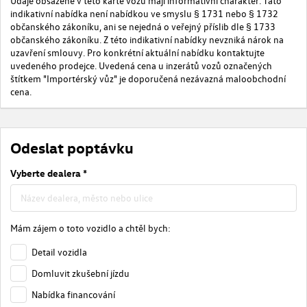
Údaje obsažené v této kartě vozu mají informativní charakter. Tato
indikativní nabídka není nabídkou ve smyslu § 1731 nebo § 1732
občanského zákoníku, ani se nejedná o veřejný příslib dle § 1733
občanského zákoníku. Z této indikativní nabídky nevzniká nárok na
uzavření smlouvy. Pro konkrétní aktuální nabídku kontaktujte
uvedeného prodejce. Uvedená cena u inzerátů vozů označených
štítkem "Importérský vůz" je doporučená nezávazná maloobchodní
cena.
Odeslat poptávku
Vyberte dealera *
Mám zájem o toto vozidlo a chtěl bych:
Detail vozidla
Domluvit zkušební jízdu
Nabídka financování