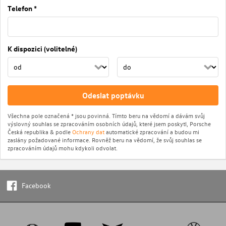
Telefon *
K dispozici (volitelné)
Odeslat poptávku
Všechna pole označená * jsou povinná. Tímto beru na vědomí a dávám svůj
výslovný souhlas se zpracováním osobních údajů, které jsem poskytl, Porsche
Česká republika & podle
Ochrany dat
automatické zpracování a budou mi
zaslány požadované informace. Rovněž beru na vědomí, že svůj souhlas se
zpracováním údajů mohu kdykoli odvolat.
Facebook