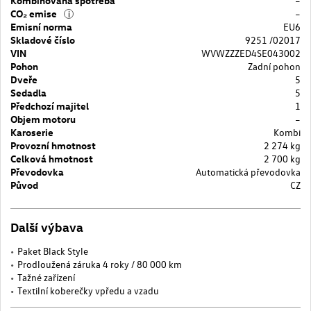
Kombinovaná spotřeba
–
CO₂ emise
–
i
Emisní norma
EU6
Skladové číslo
9251 /02017
VIN
WVWZZZED4SE043002
Pohon
Zadní pohon
Dveře
5
Sedadla
5
Předchozí majitel
1
Objem motoru
–
Karoserie
Kombi
Provozní hmotnost
2 274 kg
Celková hmotnost
2 700 kg
Převodovka
Automatická převodovka
Původ
CZ
Další výbava
Paket Black Style
Prodloužená záruka 4 roky / 80 000 km
Tažné zařízení
Textilní koberečky vpředu a vzadu