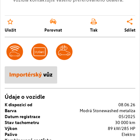
Uložit
Porovnat
Tisk
Sdílet
Údaje o vozidle
K dispozici od
08.06.26
Barva
Modrá Stonewashed metalíza
Datum registrace
05/2025
Stav tachometru
30 000 km
Výkon
89 kW/285 HP
Palivo
Elektro