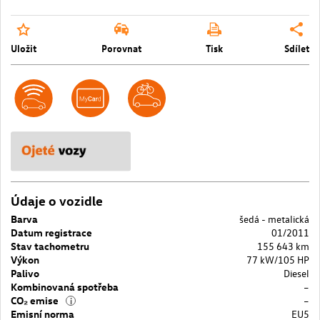
Uložit
Porovnat
Tisk
Sdílet
Údaje o vozidle
Barva
šedá - metalická
Datum registrace
01/2011
Stav tachometru
155 643 km
Výkon
77 kW/105 HP
Palivo
Diesel
Kombinovaná spotřeba
–
CO₂ emise
–
i
Emisní norma
EU5