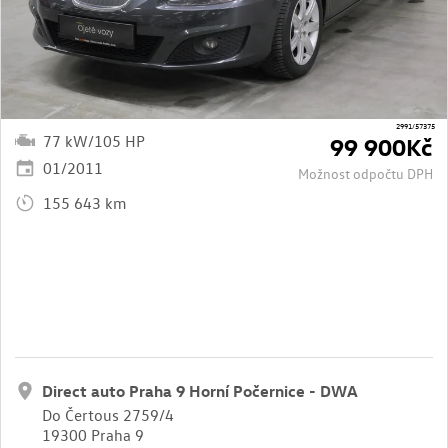
2991/57375
77 kW/105 HP
99 900Kč
01/2011
Možnost odpočtu DPH
155 643 km
Direct auto Praha 9 Horní Počernice - DWA
Do Čertous 2759/4
19300 Praha 9