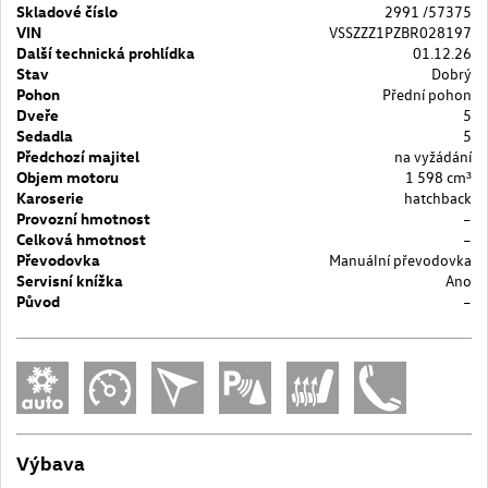
Skladové číslo
2991 /57375
VIN
VSSZZZ1PZBR028197
Další technická prohlídka
01.12.26
Stav
Dobrý
Pohon
Přední pohon
Dveře
5
Sedadla
5
Předchozí majitel
na vyžádání
Objem motoru
1 598 cm³
Karoserie
hatchback
Provozní hmotnost
–
Celková hmotnost
–
Převodovka
Manuální převodovka
Servisní knížka
Ano
Původ
–
Výbava