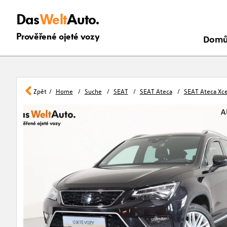
Das
Welt
Auto.
Prověřené ojeté vozy
Dom
Zpět
Home
Suche
SEAT
SEAT Ateca
SEAT Ateca Xce