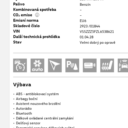
Palivo
Benzín
Kombinovaná spotřeba
–
CO₂ emise
i
–
Emisní norma
EU6
Skladové číslo
2923 /01844
VIN
VSSZZZ5FZL6538621
Další technická prohlídka
01.04.28
Stav
Velmi dobrý po opravě
Výbava
ABS - antiblokovací systém
Airbagy boční
Asistent nouzového brzdění
Autorádio
Bluetooth
Dálkově ovládané centrální zamykání
Dešťový senzor
Dynamická regulace dálkových světel