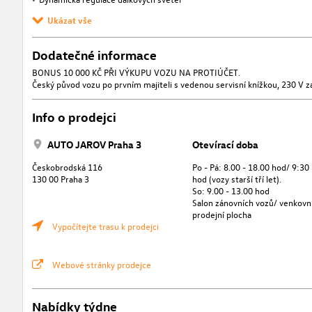
Ukázat vše
Dodatečné informace
BONUS 10 000 KČ PŘI VÝKUPU VOZU NA PROTIÚČET.
Český původ vozu po prvním majiteli s vedenou servisní knížkou, 230 V zá
Info o prodejci
AUTO JAROV Praha 3
Otevírací doba
Českobrodská 116
Po - Pá: 8.00 - 18.00 hod/ 9:30
130 00 Praha 3
hod (vozy starší tří let).
So: 9.00 - 13.00 hod
Salon zánovních vozů/ venkovn
prodejní plocha
Vypočítejte trasu k prodejci
Webové stránky prodejce
Nabídky týdne