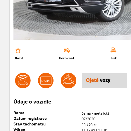
Uložit
Porovnat
Tisk
Údaje o vozidle
Barva
černá - metalická
Datum registrace
07/2020
Stav tachometru
44 764 km
Výkon
110 kW/150 HP