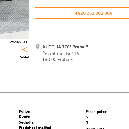
+420 251 002 306
2923/01844
AUTO JAROV Praha 3
Českobrodská 116
Sdílet
130 00 Praha 3
Pohon
Přední pohon
Dveře
5
Sedadla
5
Předchozí majitel
na vyžádání