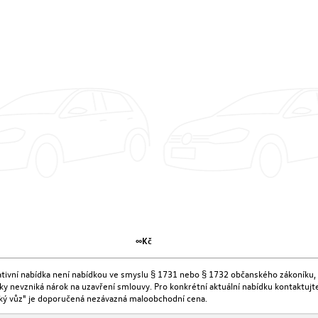
∞Kč
kativní nabídka není nabídkou ve smyslu § 1731 nebo § 1732 občanského zákoníku, 
ídky nevzniká nárok na uzavření smlouvy. Pro konkrétní aktuální nabídku kontaktu
ký vůz" je doporučená nezávazná maloobchodní cena.