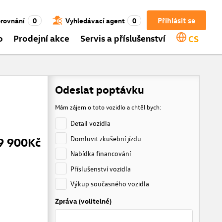
Přihlásit se
rovnání
0
Vyhledávací agent
0
o
Prodejní akce
Servis a příslušenství
CS
Odeslat poptávku
Mám zájem o toto vozidlo a chtěl bych:
Detail vozidla
Domluvit zkušební jízdu
9 900Kč
Nabídka financování
Příslušenství vozidla
Výkup současného vozidla
Zpráva (volitelné)