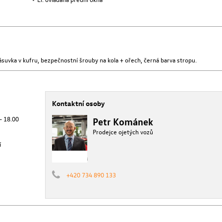
suvka v kufru, bezpečnostní šrouby na kola + ořech, černá barva stropu.
Kontaktní osoby
 - 18.00
Petr Kománek
Prodejce ojetých vozů
í
+420 734 890 133