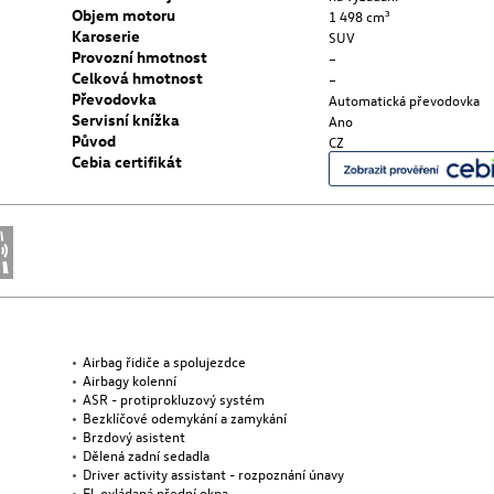
Objem motoru
1 498 cm³
Karoserie
SUV
Provozní hmotnost
–
Celková hmotnost
–
Převodovka
Automatická převodovka
Servisní knížka
Ano
Původ
CZ
Cebia certifikát
Airbag řidiče a spolujezdce
Airbagy kolenní
ASR - protiprokluzový systém
Bezklíčové odemykání a zamykání
Brzdový asistent
Dělená zadní sedadla
Driver activity assistant - rozpoznání únavy
El. ovládaná přední okna