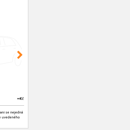
∞Kč
∞Kč
ani se nejedná
jte uvedeného