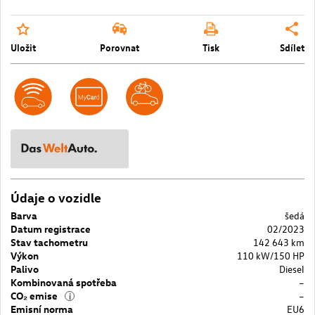
Uložit
Porovnat
Tisk
Sdílet
Údaje o vozidle
Barva
šedá
Datum registrace
02/2023
Stav tachometru
142 643 km
Výkon
110 kW/150 HP
Palivo
Diesel
Kombinovaná spotřeba
–
CO₂ emise
–
i
Emisní norma
EU6