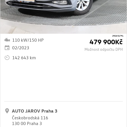
2923/01791
110 kW/150 HP
479 900Kč
02/2023
Možnost odpočtu DPH
142 643 km
AUTO JAROV Praha 3
Českobrodská 116
130 00 Praha 3