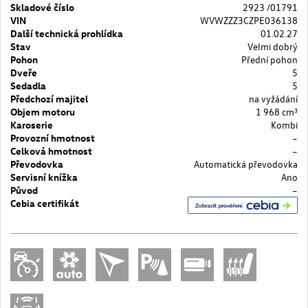
Skladové číslo
2923 /01791
VIN
WVWZZZ3CZPE036138
Další technická prohlídka
01.02.27
Stav
Velmi dobrý
Pohon
Přední pohon
Dveře
5
Sedadla
5
Předchozí majitel
na vyžádání
Objem motoru
1 968 cm³
Karoserie
Kombi
Provozní hmotnost
–
Celková hmotnost
–
Převodovka
Automatická převodovka
Servisní knížka
Ano
Původ
–
Cebia certifikát