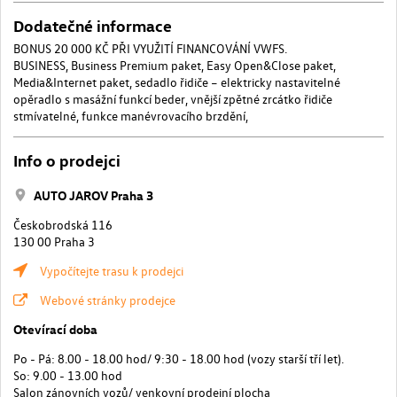
Dodatečné informace
BONUS 20 000 KČ PŘI VYUŽITÍ FINANCOVÁNÍ VWFS.
BUSINESS, Business Premium paket, Easy Open&Close paket,
Media&Internet paket, sedadlo řidiče – elektricky nastavitelné
opěradlo s masážní funkcí beder, vnější zpětné zrcátko řidiče
stmívatelné, funkce manévrovacího brzdění,
Info o prodejci
AUTO JAROV Praha 3
Českobrodská 116
130 00 Praha 3
Vypočítejte trasu k prodejci
Webové stránky prodejce
Otevírací doba
Po - Pá: 8.00 - 18.00 hod/ 9:30 - 18.00 hod (vozy starší tří let).
So: 9.00 - 13.00 hod
Salon zánovních vozů/ venkovní prodejní plocha