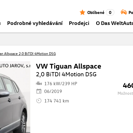
Oblíbené
0
Po
ů
Podrobné vyhledávání
Prodejci
O Das WeltAut
n Allspace 2,0 BiTDI 4Motion DSG
VW Tiguan Allspace
2,0 BiTDI 4Motion DSG
176 kW/239 HP
46
06/2019
Možnost
174 741 km