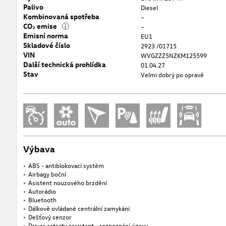
Palivo
Diesel
Kombinovaná spotřeba
–
CO₂ emise
i
–
Emisní norma
EU1
Skladové číslo
2923 /01715
VIN
WVGZZZ5NZKM125599
Další technická prohlídka
01.04.27
Stav
Velmi dobrý po opravě
Výbava
ABS - antiblokovací systém
Airbagy boční
Asistent nouzového brzdění
Autorádio
Bluetooth
Dálkově ovládané centrální zamykání
Dešťový senzor
Driver activity assistant - rozpoznání únavy