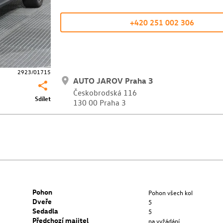
+420 251 002 306
2923/01715
AUTO JAROV Praha 3
Českobrodská 116
Sdílet
130 00 Praha 3
Pohon
Pohon všech kol
Dveře
5
Sedadla
5
Předchozí majitel
na vyžádání