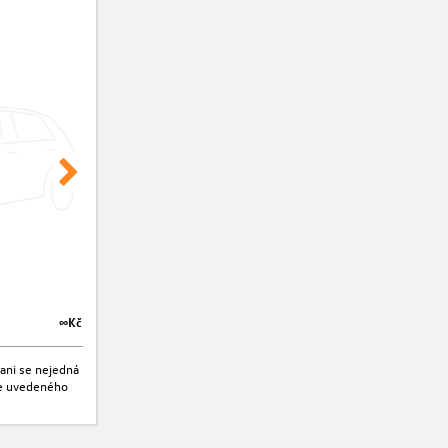
∞Kč
∞Kč
ani se nejedná
jte uvedeného