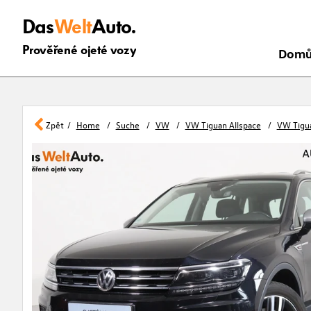
Das
Welt
Auto.
Prověřené ojeté vozy
Dom
Zpět
Home
Suche
VW
VW Tiguan Allspace
VW Tigua