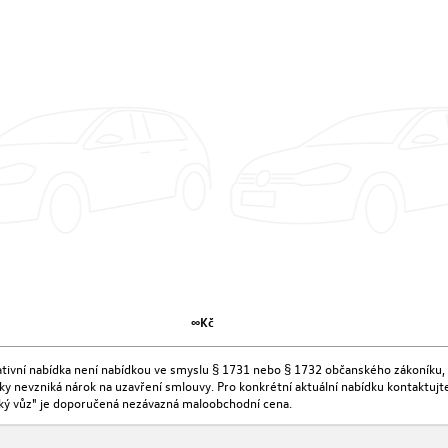
∞Kč
kativní nabídka není nabídkou ve smyslu § 1731 nebo § 1732 občanského zákoníku, 
ídky nevzniká nárok na uzavření smlouvy. Pro konkrétní aktuální nabídku kontaktu
ký vůz" je doporučená nezávazná maloobchodní cena.