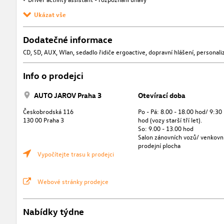
Ukázat vše
Dodatečné informace
CD, SD, AUX, Wlan, sedadlo řidiče ergoactive, dopravní hlášení, personaliz
Info o prodejci
AUTO JAROV Praha 3
Otevírací doba
Českobrodská 116
Po - Pá: 8.00 - 18.00 hod/ 9:30
130 00 Praha 3
hod (vozy starší tří let).
So: 9.00 - 13.00 hod
Salon zánovních vozů/ venkovn
prodejní plocha
Vypočítejte trasu k prodejci
Webové stránky prodejce
Nabídky týdne