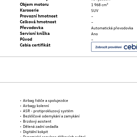
Objem motoru
1 968 cm³
Karoserie
SUV
Provozní hmotnost
–
Celková hmotnost
–
Převodovka
Automatická převodovka
Servisní knížka
Ano
Původ
–
Cebia certifikát
Airbag řidiče a spolujezdce
Airbagy kolenní
ASR - protiprokluzový systém
Bezklíčové odemykání a zamykání
Brzdový asistent
Dělená zadní sedadla
Digitální kokpit
Dynamická regulace dálkových světel