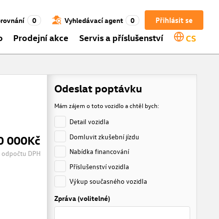
Přihlásit se
rovnání
0
Vyhledávací agent
0
o
Prodejní akce
Servis a příslušenství
CS
Odeslat poptávku
Mám zájem o toto vozidlo a chtěl bych:
Detail vozidla
Domluvit zkušební jízdu
0 000Kč
Nabídka financování
 odpočtu DPH
Příslušenství vozidla
Výkup současného vozidla
Zpráva (volitelné)