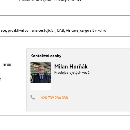
ace, proaktivní ochrana cestujících, DAB, Air care, cargo sit v kufru
Kontaktní osoby
 - 18.00
Milan Horňák
Prodejce ojetých vozů
í
+420 739 236 038