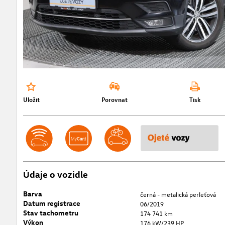
Uložit
Porovnat
Tisk
Údaje o vozidle
Barva
černá - metalická perleťová
Datum registrace
06/2019
Stav tachometru
174 741 km
Výkon
176 kW/239 HP