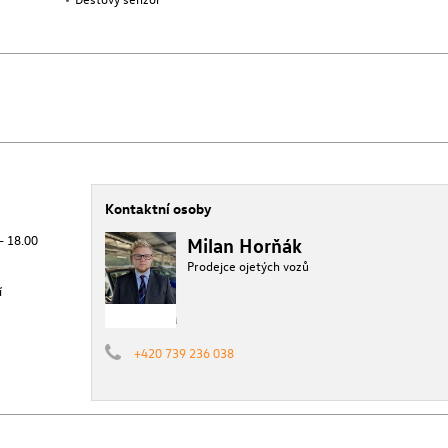
Kontaktní osoby
 - 18.00
Milan Horňák
Prodejce ojetých vozů
í
+420 739 236 038