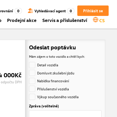
Přihlásit se
rovnání
0
Vyhledávací agent
0
o
Prodejní akce
Servis a příslušenství
CS
Odeslat poptávku
Mám zájem o toto vozidlo a chtěl bych:
Detail vozidla
Domluvit zkušební jízdu
4 000Kč
Nabídka financování
 odpočtu DPH
Příslušenství vozidla
Výkup současného vozidla
Zpráva (volitelné)