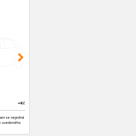
∞Kč
∞Kč
ani se nejedná
jte uvedeného