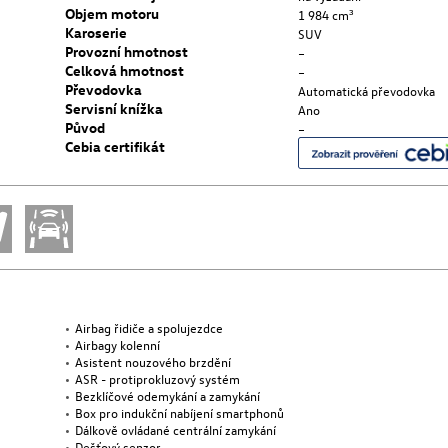
Objem motoru
1 984 cm³
Karoserie
SUV
Provozní hmotnost
–
Celková hmotnost
–
Převodovka
Automatická převodovka
Servisní knížka
Ano
Původ
–
Cebia certifikát
Airbag řidiče a spolujezdce
Airbagy kolenní
Asistent nouzového brzdění
ASR - protiprokluzový systém
Bezklíčové odemykání a zamykání
Box pro indukční nabíjení smartphonů
Dálkově ovládané centrální zamykání
Dešťový senzor