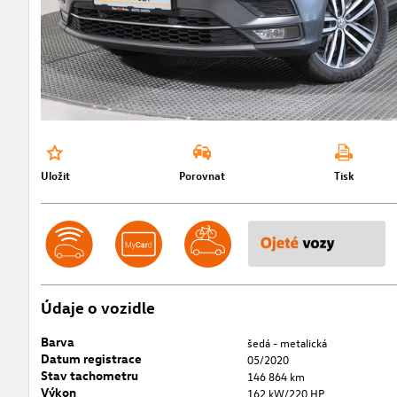
Uložit
Porovnat
Tisk
Údaje o vozidle
Barva
šedá - metalická
Datum registrace
05/2020
Stav tachometru
146 864 km
Výkon
162 kW/220 HP