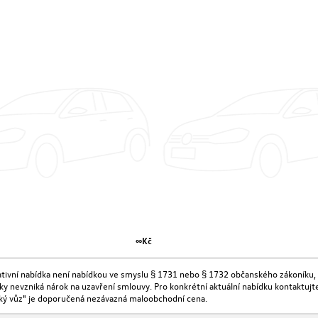
∞Kč
kativní nabídka není nabídkou ve smyslu § 1731 nebo § 1732 občanského zákoníku, 
ídky nevzniká nárok na uzavření smlouvy. Pro konkrétní aktuální nabídku kontaktu
ký vůz" je doporučená nezávazná maloobchodní cena.