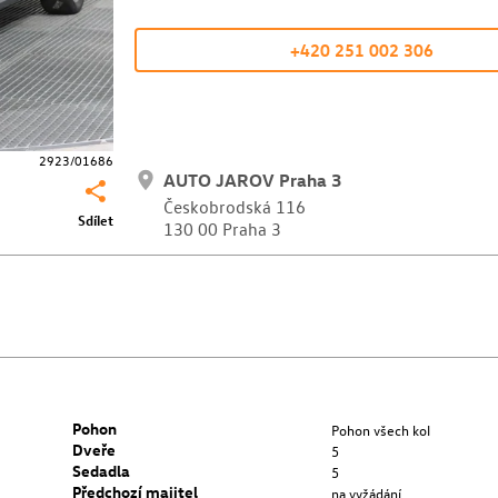
+420 251 002 306
2923/01686
AUTO JAROV Praha 3
Českobrodská 116
Sdílet
130 00 Praha 3
Pohon
Pohon všech kol
Dveře
5
Sedadla
5
Předchozí majitel
na vyžádání