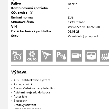
Palivo
Benzín
Kombinovaná spotřeba
–
CO₂ emise
i
–
Emisní norma
EU6
Skladové číslo
2923 /01686
VIN
WVGZZZ5NZLM092368
Další technická prohlídka
01.03.28
Stav
Velmi dobrý po opravě
Výbava
ABS - antiblokovací systém
Airbagy boční
Alarm včetně ostrahy interiéru
Asistent rozjezdu do kopce
Autorádio
Bluetooth
Brzdový asistent
Dělená zadní sedadla