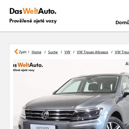
Das
Welt
Auto.
Prověřené ojeté vozy
Dom
Zpět
Home
Suche
VW
VW Tiguan Allspace
VW Tigu