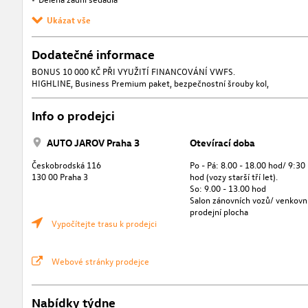
Ukázat vše
Dodatečné informace
BONUS 10 000 KČ PŘI VYUŽITÍ FINANCOVÁNÍ VWFS.
HIGHLINE, Business Premium paket, bezpečnostní šrouby kol,
Info o prodejci
AUTO JAROV Praha 3
Otevírací doba
Českobrodská 116
Po - Pá: 8.00 - 18.00 hod/ 9:30
130 00 Praha 3
hod (vozy starší tří let).
So: 9.00 - 13.00 hod
Salon zánovních vozů/ venkovn
prodejní plocha
Vypočítejte trasu k prodejci
Webové stránky prodejce
Nabídky týdne