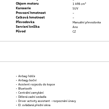
Objem motoru
1 498 cm³
Karoserie
SUV
Provozní hmotnost
–
Celková hmotnost
–
Převodovka
Manuální převodovka
Servisní knížka
Ano
Původ
CZ
Airbag řidiče
Airbagy boční
Asistent rozjezdu do kopce
Bluetooth
Centrální zamykání
Dělená zadní sedadla
Driver activity assistant - rozpoznání únavy
El. ovládaná přední okna