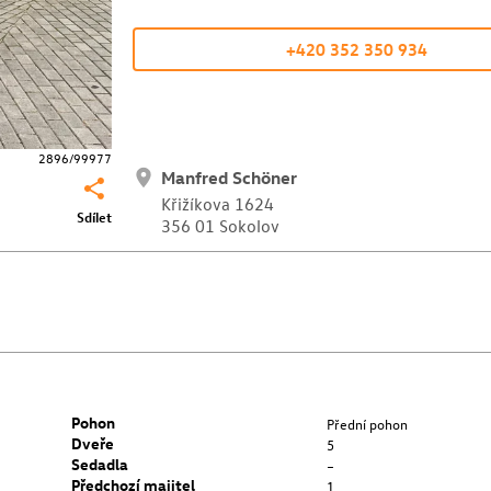
+420 352 350 934
2896/99977
Manfred Schöner
Křižíkova 1624
Sdílet
356 01 Sokolov
Pohon
Přední pohon
Dveře
5
Sedadla
–
Předchozí majitel
1