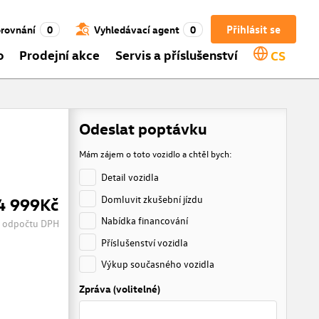
Přihlásit se
rovnání
0
Vyhledávací agent
0
o
Prodejní akce
Servis a příslušenství
CS
Odeslat poptávku
Mám zájem o toto vozidlo a chtěl bych:
Detail vozidla
Domluvit zkušební jízdu
4 999Kč
Nabídka financování
 odpočtu DPH
Příslušenství vozidla
Výkup současného vozidla
Zpráva (volitelné)