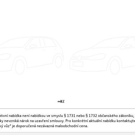
∞Kč
kativní nabídka není nabídkou ve smyslu § 1731 nebo § 1732 občanského zákoníku, 
ídky nevzniká nárok na uzavření smlouvy. Pro konkrétní aktuální nabídku kontaktu
ký vůz" je doporučená nezávazná maloobchodní cena.