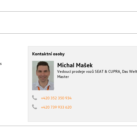
Kontaktní osoby
s
Michal Mašek
Vedoucí prodeje vozů SEAT & CUPRA, Das Wel
Master
+420 352 350 934
+420 739 933 620