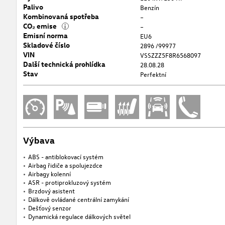
Palivo
Benzín
Kombinovaná spotřeba
–
CO₂ emise
i
–
Emisní norma
EU6
Skladové číslo
2896 /99977
VIN
VSSZZZ5F8R6568097
Další technická prohlídka
28.08.28
Stav
Perfektní
Výbava
ABS - antiblokovací systém
Airbag řidiče a spolujezdce
Airbagy kolenní
ASR - protiprokluzový systém
Brzdový asistent
Dálkově ovládané centrální zamykání
Dešťový senzor
Dynamická regulace dálkových světel