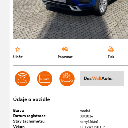
Uložit
Porovnat
Tisk
Údaje o vozidle
Barva
modrá
Datum registrace
08/2024
Stav tachometru
na vyžádání
Výkon
110 kW/150 HP