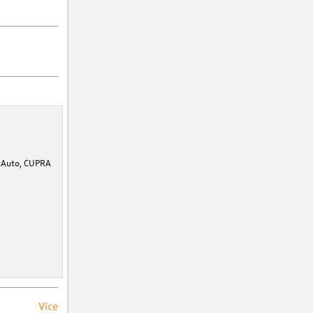
tAuto, CUPRA
Více