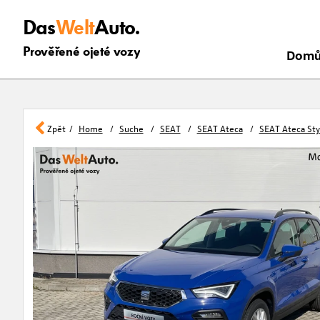
Das
Welt
Auto.
Prověřené ojeté vozy
Dom
Zpět
Home
Suche
SEAT
SEAT Ateca
SEAT Ateca Sty