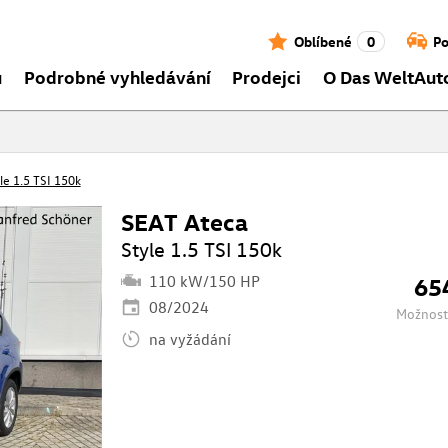
Oblíbené
0
Po
ů
Podrobné vyhledávání
Prodejci
O Das WeltAut
le 1.5 TSI 150k
SEAT Ateca
Style 1.5 TSI 150k
110 kW/150 HP
65
08/2024
Možnost
na vyžádání