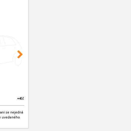
∞Kč
∞Kč
ani se nejedná
jte uvedeného