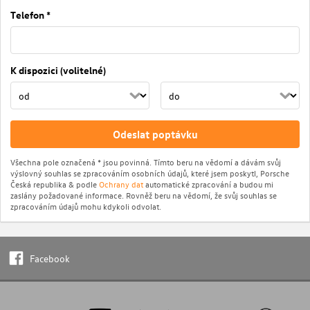
Telefon *
K dispozici (volitelné)
Odeslat poptávku
Všechna pole označená * jsou povinná. Tímto beru na vědomí a dávám svůj
výslovný souhlas se zpracováním osobních údajů, které jsem poskytl, Porsche
Česká republika & podle
Ochrany dat
automatické zpracování a budou mi
zaslány požadované informace. Rovněž beru na vědomí, že svůj souhlas se
zpracováním údajů mohu kdykoli odvolat.
Facebook