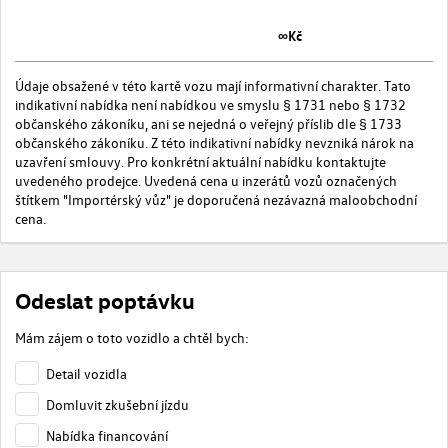
∞Kč
Údaje obsažené v této kartě vozu mají informativní charakter. Tato
indikativní nabídka není nabídkou ve smyslu § 1731 nebo § 1732
občanského zákoníku, ani se nejedná o veřejný příslib dle § 1733
občanského zákoníku. Z této indikativní nabídky nevzniká nárok na
uzavření smlouvy. Pro konkrétní aktuální nabídku kontaktujte
uvedeného prodejce. Uvedená cena u inzerátů vozů označených
štítkem "Importérský vůz" je doporučená nezávazná maloobchodní
cena.
Odeslat poptávku
Mám zájem o toto vozidlo a chtěl bych:
Detail vozidla
Domluvit zkušební jízdu
Nabídka financování