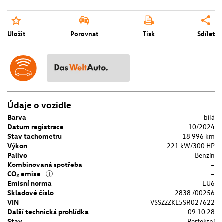
Uložit
Porovnat
Tisk
Sdílet
Údaje o vozidle
Barva
bílá
Datum registrace
10/2024
Stav tachometru
18 996 km
Výkon
221 kW/300 HP
Palivo
Benzín
Kombinovaná spotřeba
–
CO₂ emise
–
i
Emisní norma
EU6
Skladové číslo
2838 /00256
VIN
VSSZZZKL5SR027622
Další technická prohlídka
09.10.28
Stav
Perfektní