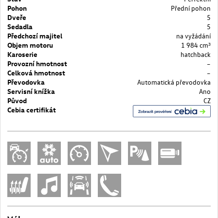
Pohon
Přední pohon
Dveře
5
Sedadla
5
Předchozí majitel
na vyžádání
Objem motoru
1 984 cm³
Karoserie
hatchback
Provozní hmotnost
–
Celková hmotnost
–
Převodovka
Automatická převodovka
Servisní knížka
Ano
Původ
CZ
Cebia certifikát