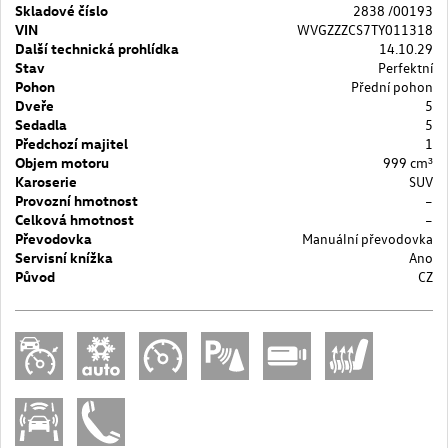
Skladové číslo
2838 /00193
VIN
WVGZZZCS7TY011318
Další technická prohlídka
14.10.29
Stav
Perfektní
Pohon
Přední pohon
Dveře
5
Sedadla
5
Předchozí majitel
1
Objem motoru
999 cm³
Karoserie
SUV
Provozní hmotnost
–
Celková hmotnost
–
Převodovka
Manuální převodovka
Servisní knížka
Ano
Původ
CZ