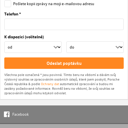
Pošlete kopii zprávy na moji e-mailovou adresu
Telefon *
K dispozici (volitelné)
Odeslat poptávku
Všechna pole označená * jsou povinná. Tímto beru na vědomí a dávám svůj
výslovný souhlas se zpracováním osobních údajů, které jsem poskytl, Porsche
Česká republika & podle
Ochrany dat
automatické zpracování a budou mi
zaslány požadované informace. Rovněž beru na vědomí, že svůj souhlas se
zpracováním údajů mohu kdykoli odvolat.
Facebook