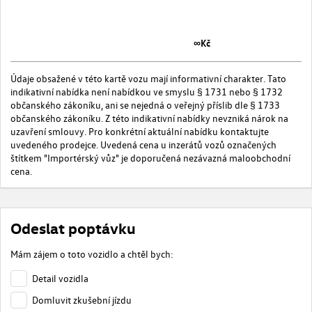
∞Kč
Údaje obsažené v této kartě vozu mají informativní charakter. Tato
indikativní nabídka není nabídkou ve smyslu § 1731 nebo § 1732
občanského zákoníku, ani se nejedná o veřejný příslib dle § 1733
občanského zákoníku. Z této indikativní nabídky nevzniká nárok na
uzavření smlouvy. Pro konkrétní aktuální nabídku kontaktujte
uvedeného prodejce. Uvedená cena u inzerátů vozů označených
štítkem "Importérský vůz" je doporučená nezávazná maloobchodní
cena.
Odeslat poptávku
Mám zájem o toto vozidlo a chtěl bych:
Detail vozidla
Domluvit zkušební jízdu