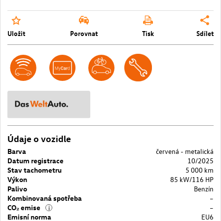
Uložit
Porovnat
Tisk
Sdílet
Údaje o vozidle
Barva
červená - metalická
Datum registrace
10/2025
Stav tachometru
5 000 km
Výkon
85 kW/116 HP
Palivo
Benzín
Kombinovaná spotřeba
–
CO₂ emise
–
i
Emisní norma
EU6