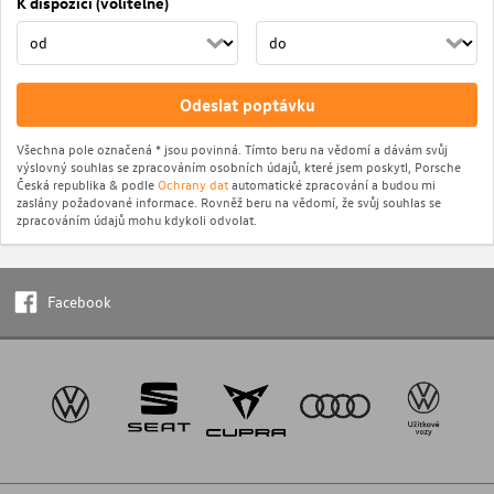
K dispozici (volitelné)
Odeslat poptávku
Všechna pole označená * jsou povinná. Tímto beru na vědomí a dávám svůj
výslovný souhlas se zpracováním osobních údajů, které jsem poskytl, Porsche
Česká republika & podle
Ochrany dat
automatické zpracování a budou mi
zaslány požadované informace. Rovněž beru na vědomí, že svůj souhlas se
zpracováním údajů mohu kdykoli odvolat.
Facebook