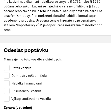
indikativní nabídka není nabídkou ve smyslu § 1731 nebo § 1732
občanského zákoníku, ani se nejedná o veřejný příslib dle § 1733
občanského zákoníku. Z této indikativní nabídky nevzniká nárok na
uzavření smlouvy. Pro konkrétní aktuální nabídku kontaktujte
uvedeného prodejce. Uvedená cena u inzerátů vozů označených
štítkem "Importérský vůz" je doporučená nezávazná maloobchodní
cena.
Odeslat poptávku
Mám zájem o toto vozidlo a chtěl bych:
Detail vozidla
Domluvit zkušební jízdu
Nabídka financování
Příslušenství vozidla
Výkup současného vozidla
Zpráva (volitelné)