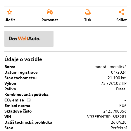
Uložit
Porovnat
Tisk
Sdílet
Údaje o vozidle
Barva
modrá - metalická
Datum registrace
04/2024
Stav tachometru
21 100 km
Výkon
75 kW/102 HP
Palivo
Diesel
Kombinovaná spotřeba
–
CO₂ emise
–
i
Emisní norma
EU6
Skladové číslo
2423 /00356
VIN
VR3EBYHT8RJ638287
Další technická prohlídka
26.04.28
Stav
Perfektní