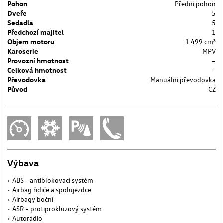
Pohon
Přední pohon
Dveře
5
Sedadla
5
Předchozí majitel
1
Objem motoru
1 499 cm³
Karoserie
MPV
Provozní hmotnost
–
Celková hmotnost
–
Převodovka
Manuální převodovka
Původ
CZ
Výbava
ABS - antiblokovací systém
Airbag řidiče a spolujezdce
Airbagy boční
ASR - protiprokluzový systém
Autorádio