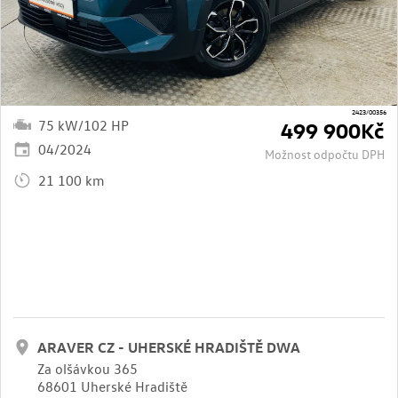
2423/00356
75 kW/102 HP
499 900Kč
04/2024
Možnost odpočtu DPH
21 100 km
ARAVER CZ - UHERSKÉ HRADIŠTĚ DWA
Za olšávkou 365
68601 Uherské Hradiště