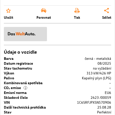
Uložit
Porovnat
Tisk
Sdílet
Údaje o vozidle
Barva
černá - metalická
Datum registrace
08/2025
Stav tachometru
na vyžádání
Výkon
313 kW/426 HP
Palivo
Kapalný plyn (LPG)
Kombinovaná spotřeba
–
CO₂ emise
–
i
Emisní norma
EU6
Skladové číslo
2423 /00059
VIN
1C6SRFJPXSN570906
Další technická prohlídka
25.08.28
Stav
Perfektní