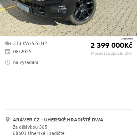
2423/00059
313 kW/426 HP
2 399 000Kč
08/2025
Možnost odpočtu DPH
na vyžádání
ARAVER CZ - UHERSKÉ HRADIŠTĚ DWA
Za olšávkou 365
68601 Uherské Hradiště