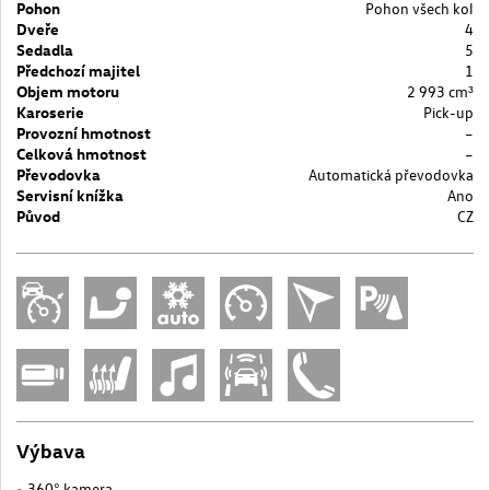
Pohon
Pohon všech kol
Dveře
4
Sedadla
5
Předchozí majitel
1
Objem motoru
2 993 cm³
Karoserie
Pick-up
Provozní hmotnost
–
Celková hmotnost
–
Převodovka
Automatická převodovka
Servisní knížka
Ano
Původ
CZ
Výbava
360° kamera