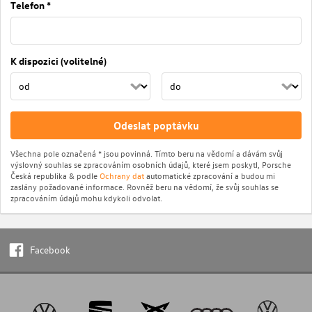
Telefon *
K dispozici (volitelné)
Odeslat poptávku
Všechna pole označená * jsou povinná. Tímto beru na vědomí a dávám svůj
výslovný souhlas se zpracováním osobních údajů, které jsem poskytl, Porsche
Česká republika & podle
Ochrany dat
automatické zpracování a budou mi
zaslány požadované informace. Rovněž beru na vědomí, že svůj souhlas se
zpracováním údajů mohu kdykoli odvolat.
Facebook